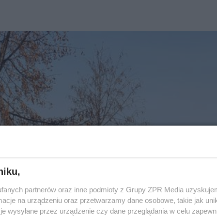
niku,
fanych partnerów oraz inne podmioty z Grupy ZPR Media uzyskujem
cje na urządzeniu oraz przetwarzamy dane osobowe, takie jak unika
je wysyłane przez urządzenie czy dane przeglądania w celu zapewn