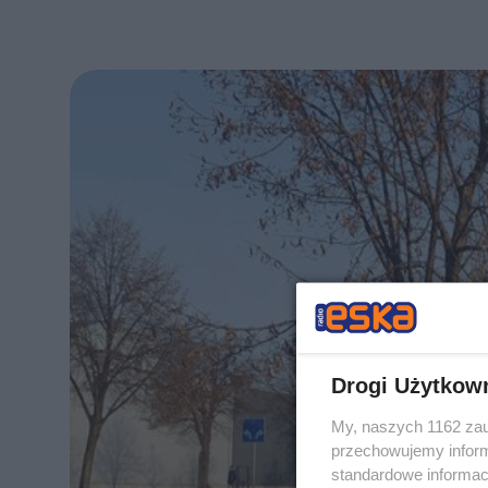
Drogi Użytkow
My, naszych 1162 zau
przechowujemy informa
standardowe informac