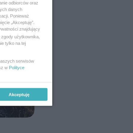
anie odbiorców oraz
nych danych
kacji. Ponieważ
ięcie „Akceptuję”.
ywatności znajdujący
ą zgody użytkownika,
 tylko na tej
 naszych serwisów
esz w
Polityce
Akceptuję