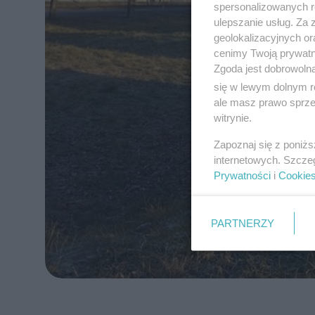
spersonalizowanych re
ulepszanie usług. Za
geolokalizacyjnych or
cenimy Twoją prywatno
Zgoda jest dobrowoln
się w lewym dolnym r
ale masz prawo sprzec
witrynie.
Zapoznaj się z poniż
internetowych. Szcze
Prywatności
i
Cookie
PARTNERZY