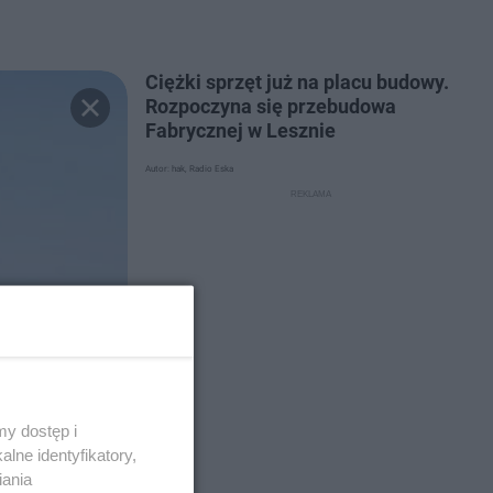
Ciężki sprzęt już na placu budowy.
Rozpoczyna się przebudowa
Fabrycznej w Lesznie
Autor: hak, Radio Eska
y dostęp i
lne identyfikatory,
iania