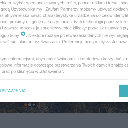
klam, wybór spersonalizowanych treści, pomiar reklam i treści, bad
 zgodą Użytkownika my i Zaufani Partnerzy możemy używać dokład
az aktywnie skanować charakterystykę urządzenia do celów identyfi
ść, prosimy o zgodę na korzystanie z tych technologii poprzez klikn
a i zawsze możesz ją zmienić/wycofać klikając przycisk ustawień pr
ogu strony
. Niektóre rodzaje przetwarzania danych nie wymagaj
iwić się takiemu przetwarzaniu. Preferencje będą miały zastosowanie
szymi informacjami, abyś mógł świadomie i komfortowo korzystać z
gółowe informacje dotyczące przetwarzania Twoich danych znajdzi
s
oraz po kliknięciu w „Ustawienia”.
USTAWIENIA