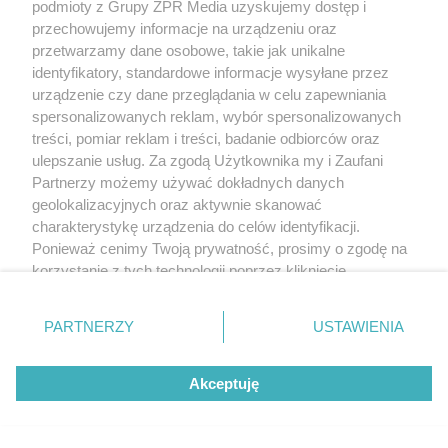
podmioty z Grupy ZPR Media uzyskujemy dostęp i
przechowujemy informacje na urządzeniu oraz
przetwarzamy dane osobowe, takie jak unikalne
identyfikatory, standardowe informacje wysyłane przez
urządzenie czy dane przeglądania w celu zapewniania
spersonalizowanych reklam, wybór spersonalizowanych
treści, pomiar reklam i treści, badanie odbiorców oraz
ulepszanie usług. Za zgodą Użytkownika my i Zaufani
Partnerzy możemy używać dokładnych danych
geolokalizacyjnych oraz aktywnie skanować
charakterystykę urządzenia do celów identyfikacji.
Ponieważ cenimy Twoją prywatność, prosimy o zgodę na
korzystanie z tych technologii poprzez kliknięcie
„Akceptuję”. Zgoda jest dobrowolna i zawsze możesz ją
zmienić/wycofać klikając przycisk ustawień prywatności
PARTNERZY
USTAWIENIA
znajdujący się w lewym dolnym rogu strony
. Niektóre
rodzaje przetwarzania danych nie wymagają zgody
Akceptuję
użytkownika, ale masz prawo sprzeciwić się takiemu
przetwarzaniu. Preferencje będą miały zastosowanie tylko
na tej witrynie.