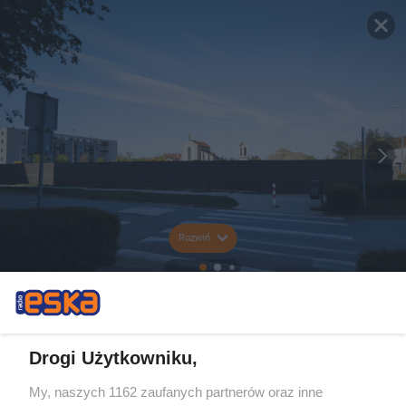
Rozwiń
Drogi Użytkowniku,
My, naszych 1162 zaufanych partnerów oraz inne