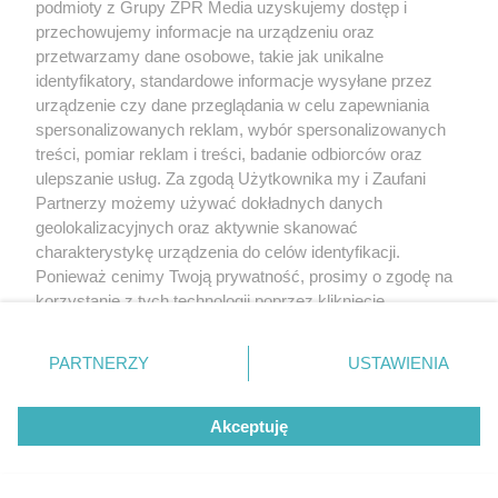
podmioty z Grupy ZPR Media uzyskujemy dostęp i
przechowujemy informacje na urządzeniu oraz
przetwarzamy dane osobowe, takie jak unikalne
identyfikatory, standardowe informacje wysyłane przez
urządzenie czy dane przeglądania w celu zapewniania
spersonalizowanych reklam, wybór spersonalizowanych
treści, pomiar reklam i treści, badanie odbiorców oraz
ulepszanie usług. Za zgodą Użytkownika my i Zaufani
Partnerzy możemy używać dokładnych danych
geolokalizacyjnych oraz aktywnie skanować
charakterystykę urządzenia do celów identyfikacji.
Ponieważ cenimy Twoją prywatność, prosimy o zgodę na
korzystanie z tych technologii poprzez kliknięcie
„Akceptuję”. Zgoda jest dobrowolna i zawsze możesz ją
zmienić/wycofać klikając przycisk ustawień prywatności
PARTNERZY
USTAWIENIA
znajdujący się w lewym dolnym rogu strony
. Niektóre
rodzaje przetwarzania danych nie wymagają zgody
Akceptuję
użytkownika, ale masz prawo sprzeciwić się takiemu
przetwarzaniu. Preferencje będą miały zastosowanie tylko
na tej witrynie.