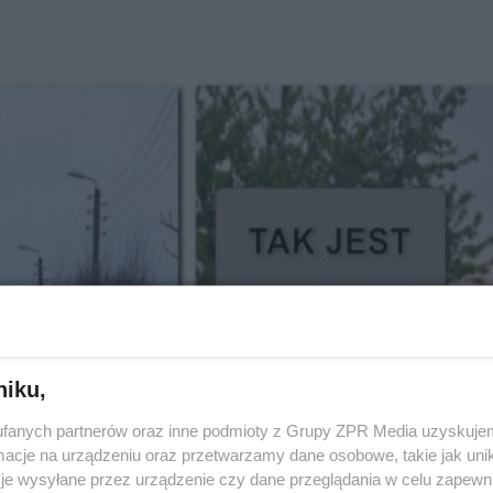
niku,
fanych partnerów oraz inne podmioty z Grupy ZPR Media uzyskujem
cje na urządzeniu oraz przetwarzamy dane osobowe, takie jak unika
je wysyłane przez urządzenie czy dane przeglądania w celu zapewn