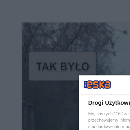
Drogi Użytkow
My, naszych 1162 zau
przechowujemy informa
standardowe informac