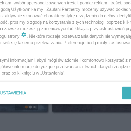
klam, wybór spersonalizowanych treści, pomiar reklam i treści, bad
 zgodą Użytkownika my i Zaufani Partnerzy możemy używać dokład
az aktywnie skanować charakterystykę urządzenia do celów identyfi
ść, prosimy o zgodę na korzystanie z tych technologii poprzez klikn
a i zawsze możesz ją zmienić/wycofać klikając przycisk ustawień pr
ogu strony
. Niektóre rodzaje przetwarzania danych nie wymagaj
iwić się takiemu przetwarzaniu. Preferencje będą miały zastosowanie
szymi informacjami, abyś mógł świadomie i komfortowo korzystać z
gółowe informacje dotyczące przetwarzania Twoich danych znajdzi
s
oraz po kliknięciu w „Ustawienia”.
USTAWIENIA