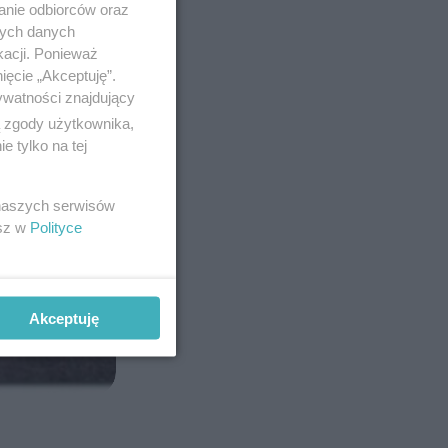
anie odbiorców oraz
nych danych
kacji. Ponieważ
ięcie „Akceptuję”.
ywatności znajdujący
ą zgody użytkownika,
 tylko na tej
 naszych serwisów
esz w
Polityce
Akceptuję