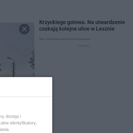
Krzyckiego gotowa. Na utwardzenie
czekają kolejne ulice w Lesznie
Autor: Urząd Miasta Leszna/ Archiwum prywatne
y dostęp i
lne identyfikatory,
iania