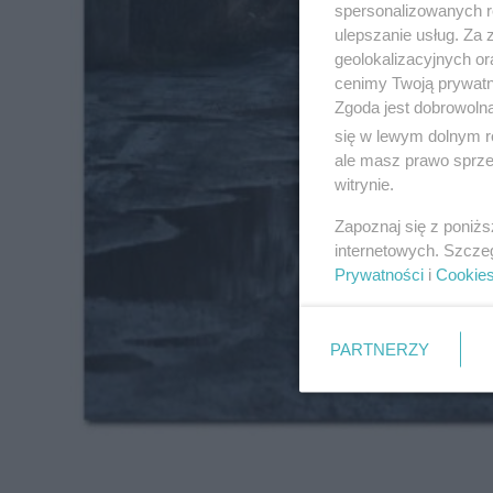
spersonalizowanych re
ulepszanie usług. Za
geolokalizacyjnych or
cenimy Twoją prywatno
Zgoda jest dobrowoln
się w lewym dolnym r
ale masz prawo sprzec
witrynie.
Zapoznaj się z poniż
internetowych. Szcze
Prywatności
i
Cookie
PARTNERZY