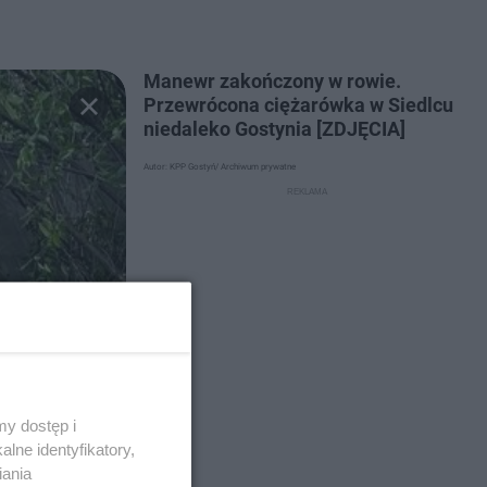
Manewr zakończony w rowie.
Przewrócona ciężarówka w Siedlcu
niedaleko Gostynia [ZDJĘCIA]
Autor: KPP Gostyń/ Archiwum prywatne
y dostęp i
lne identyfikatory,
iania