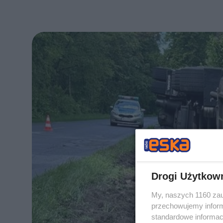
Drogi Użytkow
My, naszych 1160 zau
przechowujemy informa
standardowe informac