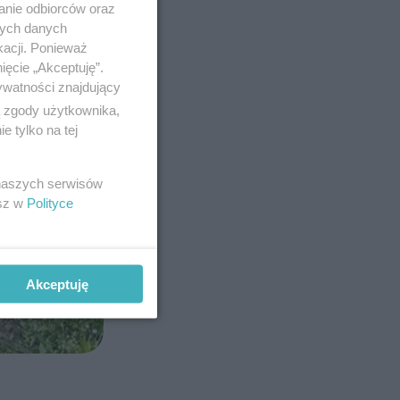
anie odbiorców oraz
nych danych
kacji. Ponieważ
ięcie „Akceptuję”.
ywatności znajdujący
ą zgody użytkownika,
 tylko na tej
 naszych serwisów
esz w
Polityce
Akceptuję