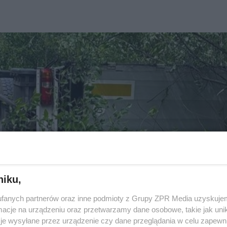
niku,
fanych partnerów oraz inne podmioty z Grupy ZPR Media uzyskujem
cje na urządzeniu oraz przetwarzamy dane osobowe, takie jak unika
je wysyłane przez urządzenie czy dane przeglądania w celu zapewn