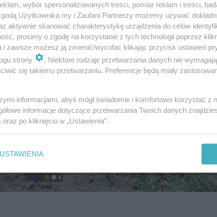
klam, wybór spersonalizowanych treści, pomiar reklam i treści, bad
 zgodą Użytkownika my i Zaufani Partnerzy możemy używać dokład
az aktywnie skanować charakterystykę urządzenia do celów identyfi
ść, prosimy o zgodę na korzystanie z tych technologii poprzez klikn
a i zawsze możesz ją zmienić/wycofać klikając przycisk ustawień pr
ogu strony
. Niektóre rodzaje przetwarzania danych nie wymagaj
iwić się takiemu przetwarzaniu. Preferencje będą miały zastosowanie
szymi informacjami, abyś mógł świadomie i komfortowo korzystać z
gółowe informacje dotyczące przetwarzania Twoich danych znajdzi
s
oraz po kliknięciu w „Ustawienia”.
USTAWIENIA