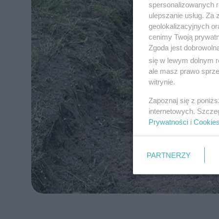
spersonalizowanych re
ulepszanie usług. Za
geolokalizacyjnych or
cenimy Twoją prywatno
Zgoda jest dobrowoln
się w lewym dolnym r
ale masz prawo sprzec
witrynie.
Zapoznaj się z poniż
internetowych. Szcze
Prywatności
i
Cookie
PARTNERZY