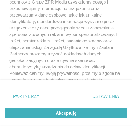
podmioty z Grupy ZPR Media uzyskujemy dostęp i
przechowujemy informacje na urządzeniu oraz
przetwarzamy dane osobowe, takie jak unikalne
identyfikatory, standardowe informacje wysyłane przez
urządzenie czy dane przeglądania w celu zapewniania
spersonalizowanych reklam, wybór spersonalizowanych
treści, pomiar reklam i treści, badanie odbiorców oraz
ulepszanie usług. Za zgodą Użytkownika my i Zaufani
Partnerzy możemy używać dokładnych danych
geolokalizacyjnych oraz aktywnie skanować
charakterystykę urządzenia do celów identyfikacji.
Ponieważ cenimy Twoją prywatność, prosimy o zgodę na
korzystanie z tych technologii poprzez kliknięcie
„Akceptuję”. Zgoda jest dobrowolna i zawsze możesz ją
zmienić/wycofać klikając przycisk ustawień prywatności
PARTNERZY
USTAWIENIA
znajdujący się w lewym dolnym rogu strony
. Niektóre
rodzaje przetwarzania danych nie wymagają zgody
Akceptuję
użytkownika, ale masz prawo sprzeciwić się takiemu
przetwarzaniu. Preferencje będą miały zastosowanie tylko
na tej witrynie.