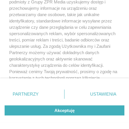
podmioty z Grupy ZPR Media uzyskujemy dostęp i
przechowujemy informacje na urządzeniu oraz
przetwarzamy dane osobowe, takie jak unikalne
identyfikatory, standardowe informacje wysyłane przez
urządzenie czy dane przeglądania w celu zapewniania
spersonalizowanych reklam, wybór spersonalizowanych
treści, pomiar reklam i treści, badanie odbiorców oraz
ulepszanie usług. Za zgodą Użytkownika my i Zaufani
Partnerzy możemy używać dokładnych danych
geolokalizacyjnych oraz aktywnie skanować
charakterystykę urządzenia do celów identyfikacji.
Ponieważ cenimy Twoją prywatność, prosimy o zgodę na
korzystanie z tych technologii poprzez kliknięcie
„Akceptuję”. Zgoda jest dobrowolna i zawsze możesz ją
zmienić/wycofać klikając przycisk ustawień prywatności
PARTNERZY
USTAWIENIA
znajdujący się w lewym dolnym rogu strony
. Niektóre
rodzaje przetwarzania danych nie wymagają zgody
Akceptuję
użytkownika, ale masz prawo sprzeciwić się takiemu
przetwarzaniu. Preferencje będą miały zastosowanie tylko
na tej witrynie.