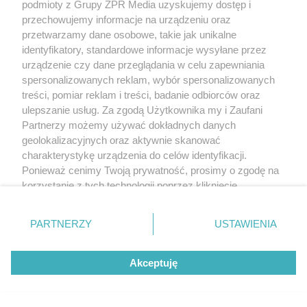
podmioty z Grupy ZPR Media uzyskujemy dostęp i
przechowujemy informacje na urządzeniu oraz
przetwarzamy dane osobowe, takie jak unikalne
identyfikatory, standardowe informacje wysyłane przez
urządzenie czy dane przeglądania w celu zapewniania
spersonalizowanych reklam, wybór spersonalizowanych
treści, pomiar reklam i treści, badanie odbiorców oraz
ulepszanie usług. Za zgodą Użytkownika my i Zaufani
Partnerzy możemy używać dokładnych danych
geolokalizacyjnych oraz aktywnie skanować
charakterystykę urządzenia do celów identyfikacji.
Ponieważ cenimy Twoją prywatność, prosimy o zgodę na
korzystanie z tych technologii poprzez kliknięcie
„Akceptuję”. Zgoda jest dobrowolna i zawsze możesz ją
zmienić/wycofać klikając przycisk ustawień prywatności
PARTNERZY
USTAWIENIA
znajdujący się w lewym dolnym rogu strony
. Niektóre
rodzaje przetwarzania danych nie wymagają zgody
Akceptuję
użytkownika, ale masz prawo sprzeciwić się takiemu
przetwarzaniu. Preferencje będą miały zastosowanie tylko
na tej witrynie.