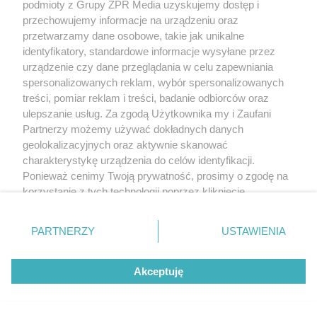
podmioty z Grupy ZPR Media uzyskujemy dostęp i
przechowujemy informacje na urządzeniu oraz
przetwarzamy dane osobowe, takie jak unikalne
identyfikatory, standardowe informacje wysyłane przez
urządzenie czy dane przeglądania w celu zapewniania
spersonalizowanych reklam, wybór spersonalizowanych
treści, pomiar reklam i treści, badanie odbiorców oraz
ulepszanie usług. Za zgodą Użytkownika my i Zaufani
Partnerzy możemy używać dokładnych danych
geolokalizacyjnych oraz aktywnie skanować
charakterystykę urządzenia do celów identyfikacji.
Ponieważ cenimy Twoją prywatność, prosimy o zgodę na
korzystanie z tych technologii poprzez kliknięcie
„Akceptuję”. Zgoda jest dobrowolna i zawsze możesz ją
zmienić/wycofać klikając przycisk ustawień prywatności
PARTNERZY
USTAWIENIA
znajdujący się w lewym dolnym rogu strony
. Niektóre
rodzaje przetwarzania danych nie wymagają zgody
Akceptuję
użytkownika, ale masz prawo sprzeciwić się takiemu
przetwarzaniu. Preferencje będą miały zastosowanie tylko
na tej witrynie.