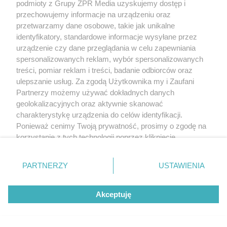
podmioty z Grupy ZPR Media uzyskujemy dostęp i
przechowujemy informacje na urządzeniu oraz
przetwarzamy dane osobowe, takie jak unikalne
identyfikatory, standardowe informacje wysyłane przez
urządzenie czy dane przeglądania w celu zapewniania
spersonalizowanych reklam, wybór spersonalizowanych
treści, pomiar reklam i treści, badanie odbiorców oraz
ulepszanie usług. Za zgodą Użytkownika my i Zaufani
Partnerzy możemy używać dokładnych danych
geolokalizacyjnych oraz aktywnie skanować
charakterystykę urządzenia do celów identyfikacji.
Ponieważ cenimy Twoją prywatność, prosimy o zgodę na
korzystanie z tych technologii poprzez kliknięcie
„Akceptuję”. Zgoda jest dobrowolna i zawsze możesz ją
zmienić/wycofać klikając przycisk ustawień prywatności
PARTNERZY
USTAWIENIA
znajdujący się w lewym dolnym rogu strony
. Niektóre
rodzaje przetwarzania danych nie wymagają zgody
Akceptuję
użytkownika, ale masz prawo sprzeciwić się takiemu
przetwarzaniu. Preferencje będą miały zastosowanie tylko
na tej witrynie.