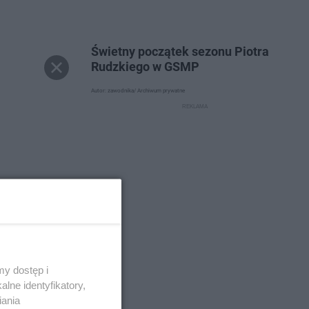
Świetny początek sezonu Piotra
Rudzkiego w GSMP
Autor: zawodnika/ Archiwum prywatne
y dostęp i
lne identyfikatory,
iania