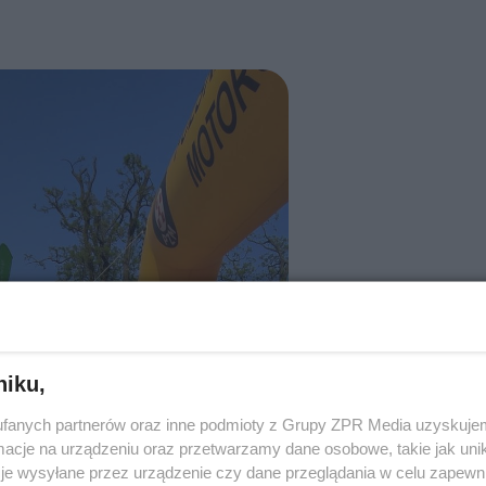
niku,
fanych partnerów oraz inne podmioty z Grupy ZPR Media uzyskujem
cje na urządzeniu oraz przetwarzamy dane osobowe, takie jak unika
je wysyłane przez urządzenie czy dane przeglądania w celu zapewn