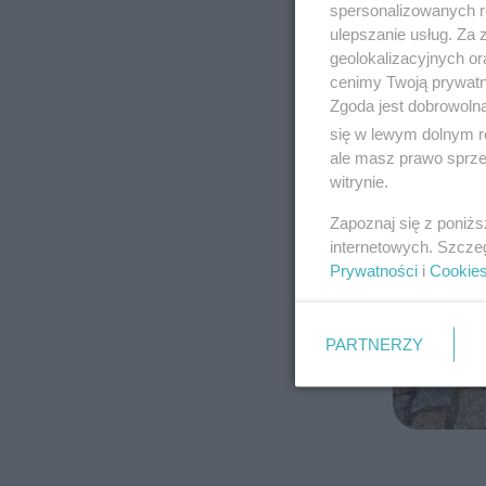
spersonalizowanych re
ulepszanie usług. Za
geolokalizacyjnych or
cenimy Twoją prywatno
Zgoda jest dobrowoln
się w lewym dolnym r
ale masz prawo sprzec
witrynie.
Zapoznaj się z poniż
internetowych. Szcze
Prywatności
i
Cookie
PARTNERZY