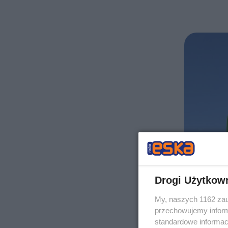
Drogi Użytkow
My, naszych 1162 zau
przechowujemy informa
standardowe informac