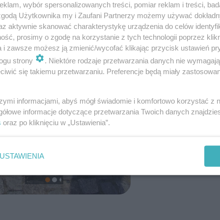
klam, wybór spersonalizowanych treści, pomiar reklam i treści, bad
 zgodą Użytkownika my i Zaufani Partnerzy możemy używać dokład
az aktywnie skanować charakterystykę urządzenia do celów identyfi
ść, prosimy o zgodę na korzystanie z tych technologii poprzez klikn
a i zawsze możesz ją zmienić/wycofać klikając przycisk ustawień pr
ogu strony
. Niektóre rodzaje przetwarzania danych nie wymagaj
iwić się takiemu przetwarzaniu. Preferencje będą miały zastosowanie
szymi informacjami, abyś mógł świadomie i komfortowo korzystać z
gółowe informacje dotyczące przetwarzania Twoich danych znajdzi
s
oraz po kliknięciu w „Ustawienia”.
USTAWIENIA