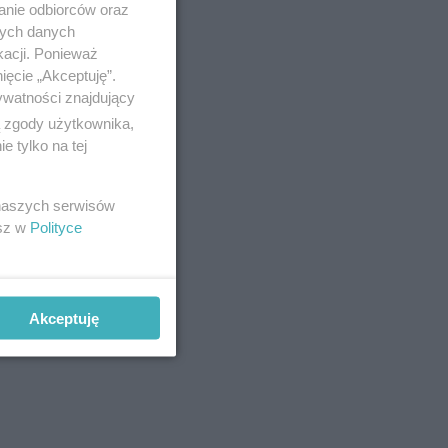
anie odbiorców oraz
nych danych
kacji. Ponieważ
ięcie „Akceptuję”.
ywatności znajdujący
ą zgody użytkownika,
 tylko na tej
 naszych serwisów
esz w
Polityce
Akceptuję