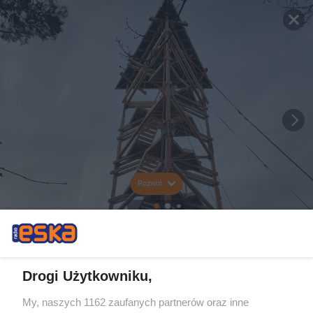
Rozwiń
Drogi Użytkowniku,
My, naszych 1162 zaufanych partnerów oraz inne