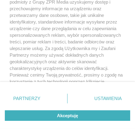
podmioty z Grupy ZPR Media uzyskujemy dostęp i
przechowujemy informacje na urządzeniu oraz
przetwarzamy dane osobowe, takie jak unikalne
identyfikatory, standardowe informacje wysyłane przez
urządzenie czy dane przeglądania w celu zapewniania
spersonalizowanych reklam, wybór spersonalizowanych
treści, pomiar reklam i treści, badanie odbiorców oraz
ulepszanie usług. Za zgodą Użytkownika my i Zaufani
Partnerzy możemy używać dokładnych danych
geolokalizacyjnych oraz aktywnie skanować
charakterystykę urządzenia do celów identyfikacji.
Ponieważ cenimy Twoją prywatność, prosimy o zgodę na
korzystanie z tych technologii poprzez kliknięcie
„Akceptuję”. Zgoda jest dobrowolna i zawsze możesz ją
zmienić/wycofać klikając przycisk ustawień prywatności
PARTNERZY
USTAWIENIA
znajdujący się w lewym dolnym rogu strony
. Niektóre
rodzaje przetwarzania danych nie wymagają zgody
Akceptuję
użytkownika, ale masz prawo sprzeciwić się takiemu
przetwarzaniu. Preferencje będą miały zastosowanie tylko
na tej witrynie.