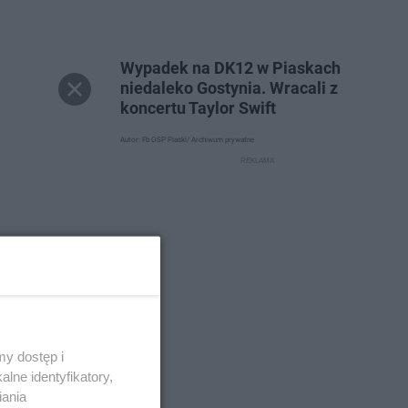
Wypadek na DK12 w Piaskach
niedaleko Gostynia. Wracali z
koncertu Taylor Swift
Autor: Fb OSP Piaski/ Archiwum prywatne
y dostęp i
lne identyfikatory,
iania