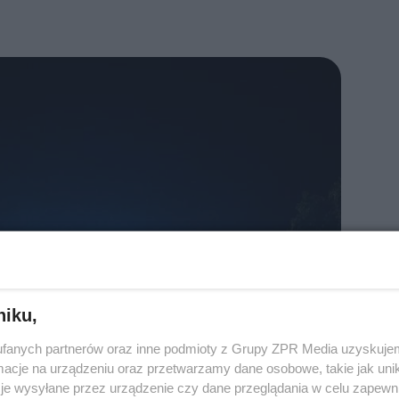
niku,
fanych partnerów oraz inne podmioty z Grupy ZPR Media uzyskujem
cje na urządzeniu oraz przetwarzamy dane osobowe, takie jak unika
je wysyłane przez urządzenie czy dane przeglądania w celu zapewn