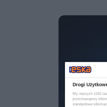
Drogi Użytkow
My, naszych 1160 zau
przechowujemy informa
standardowe informac