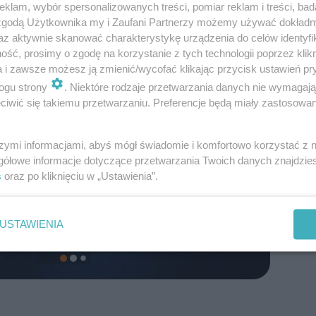
klam, wybór spersonalizowanych treści, pomiar reklam i treści, bad
 zgodą Użytkownika my i Zaufani Partnerzy możemy używać dokład
az aktywnie skanować charakterystykę urządzenia do celów identyfi
ść, prosimy o zgodę na korzystanie z tych technologii poprzez klikn
a i zawsze możesz ją zmienić/wycofać klikając przycisk ustawień pr
ogu strony
. Niektóre rodzaje przetwarzania danych nie wymagaj
iwić się takiemu przetwarzaniu. Preferencje będą miały zastosowanie
szymi informacjami, abyś mógł świadomie i komfortowo korzystać z
gółowe informacje dotyczące przetwarzania Twoich danych znajdzi
s
oraz po kliknięciu w „Ustawienia”.
USTAWIENIA