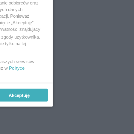
anie odbiorców oraz
nych danych
kacji. Ponieważ
ięcie „Akceptuję”.
ywatności znajdujący
ą zgody użytkownika,
 tylko na tej
 naszych serwisów
esz w
Polityce
Akceptuję