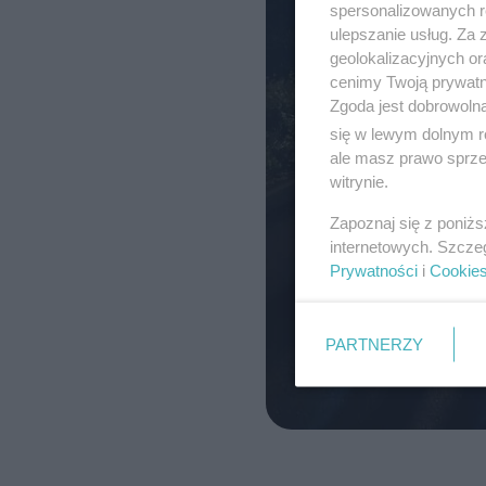
spersonalizowanych re
ulepszanie usług. Za
geolokalizacyjnych or
cenimy Twoją prywatno
Zgoda jest dobrowoln
się w lewym dolnym r
ale masz prawo sprzec
witrynie.
Zapoznaj się z poniż
internetowych. Szcze
Prywatności
i
Cookie
PARTNERZY