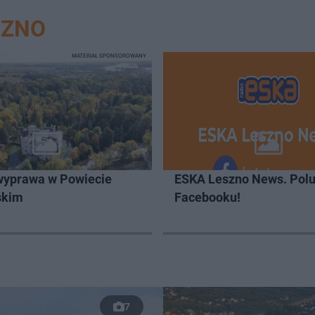
SZNO
MATERIAŁ SPONSOROWANY
wyprawa w Powiecie
ESKA Leszno News. Polu
skim
Facebooku!
7