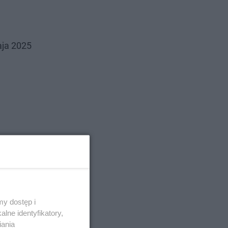
aja 2025
y dostęp i
lne identyfikatory,
iania