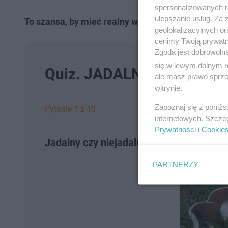
spersonalizowanych re
ulepszanie usług. Za
To szansa, by mieć realny wpływ na rozwój miast
geolokalizacyjnych or
cenimy Twoją prywatno
Zgoda jest dobrowoln
się w lewym dolnym r
Quiz. JADALNY czy NIEJ
ale masz prawo sprzec
witrynie.
Zapoznaj się z poniż
Pytanie 1 z 10
internetowych. Szcze
Prywatności
i
Cookie
Jadalny czy niejadalny?
PARTNERZY