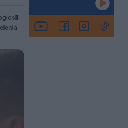
ogłosił
elenia