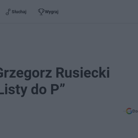
Słuchaj
Wygraj
Grzegorz Rusiecki
Listy do P”
Do