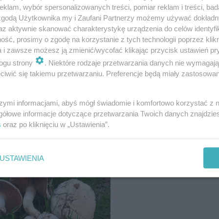
klam, wybór spersonalizowanych treści, pomiar reklam i treści, bad
 zgodą Użytkownika my i Zaufani Partnerzy możemy używać dokład
a
– podkreśla prezydent Rusiecki.
az aktywnie skanować charakterystykę urządzenia do celów identyfi
ść, prosimy o zgodę na korzystanie z tych technologii poprzez klikn
a i zawsze możesz ją zmienić/wycofać klikając przycisk ustawień pr
ogu strony
. Niektóre rodzaje przetwarzania danych nie wymagaj
ADALNY?
iwić się takiemu przetwarzaniu. Preferencje będą miały zastosowanie
szymi informacjami, abyś mógł świadomie i komfortowo korzystać z
gółowe informacje dotyczące przetwarzania Twoich danych znajdzi
s
oraz po kliknięciu w „Ustawienia”.
USTAWIENIA