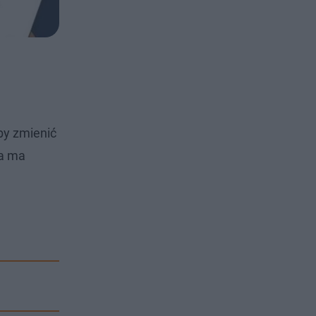
by zmienić
ra ma