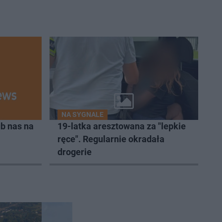
NA SYGNALE
b nas na
19-latka aresztowana za "lepkie
ręce". Regularnie okradała
drogerie