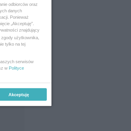
anie odbiorców oraz
nych danych
kacji. Ponieważ
ięcie „Akceptuję”.
ywatności znajdujący
ą zgody użytkownika,
 tylko na tej
 naszych serwisów
esz w
Polityce
Akceptuję