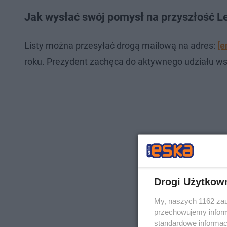
Jak wysłać swój pomysł na przyszłość L
Listy można przesyłać drogą mailową na adres:
[e
roku. Prezydent zachęca do aktywnego udziału wsz
Drogi Użytkow
My, naszych 1162 zau
przechowujemy informa
standardowe informac