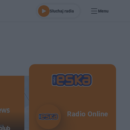
Słuchaj radia
Menu
Radio Online
olub