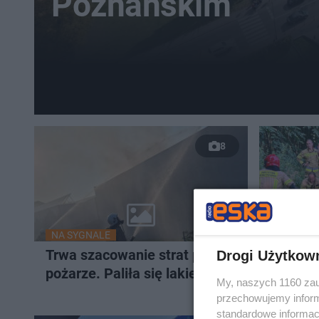
Poznańskim
8
NA SYGNALE
NA SYGN
Trwa szacowanie strat po
Tragedi
Drogi Użytkow
pożarze. Paliła się lakiernia
W stawi
My, naszych 1160 zau
przechowujemy informa
standardowe informac