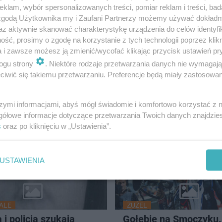
klam, wybór spersonalizowanych treści, pomiar reklam i treści, bad
 zgodą Użytkownika my i Zaufani Partnerzy możemy używać dokład
az aktywnie skanować charakterystykę urządzenia do celów identyfi
ść, prosimy o zgodę na korzystanie z tych technologii poprzez klikn
a i zawsze możesz ją zmienić/wycofać klikając przycisk ustawień pr
ogu strony
. Niektóre rodzaje przetwarzania danych nie wymagaj
APEL
iwić się takiemu przetwarzaniu. Preferencje będą miały zastosowanie
dward Szczucki – były
Prezydent do mieszk
ent Leszna
sprawie cudzoziemcó
szymi informacjami, abyś mógł świadomie i komfortowo korzystać z
Bądźmy dla siebie życ
gółowe informacje dotyczące przetwarzania Twoich danych znajdzi
s
oraz po kliknięciu w „Ustawienia”.
USTAWIENIA
ALE
ŻUŻEL
 i policja szukają
Gołębie na Smoczyku.