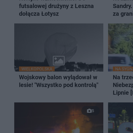
futsalowej drużyny z Leszna
Sandry.
dołącza Łotysz
za gran
WIELKOPOLSKA
NA SYGN
Wojskowy balon wylądował w
Na trze
lesie! "Wszystko pod kontrolą"
Niebez
Lipnie 
5