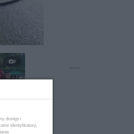
8
i.
y dostęp i
lne identyfikatory,
iania