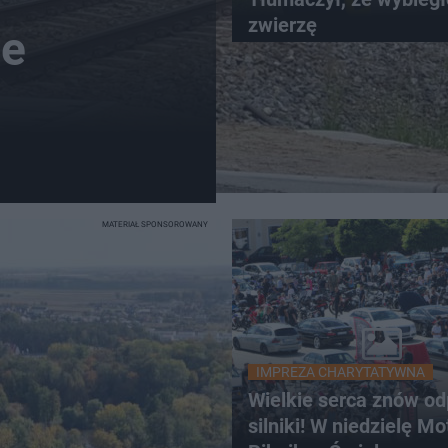
zwierzę
ie
MATERIAŁ SPONSOROWANY
IMPREZA CHARYTATYWNA
Wielkie serca znów od
silniki! W niedzielę Mo