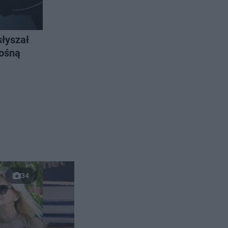
łyszał
łośną
34