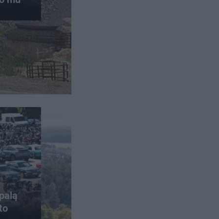
palą
to