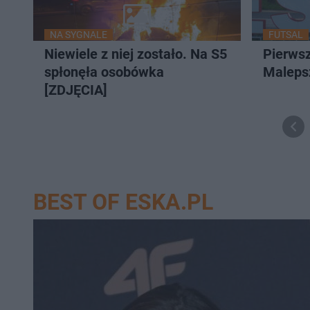
NA SYGNALE
FUTSAL
Niewiele z niej zostało. Na S5
Pierwsz
spłonęła osobówka
Maleps
[ZDJĘCIA]
BEST OF ESKA.PL