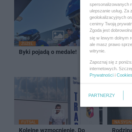
spersonalizowanych re
ulepszanie usług. Za
geolokalizacyjnych or
cenimy Twoją prywatno
Zgoda jest dobrowoln
się w lewym dolnym r
ŻUŻEL
LUDZIE
ale masz prawo sprzec
witrynie.
Byki pojadą o medale!
Zmarł E
prezyd
Zapoznaj się z poniż
internetowych. Szcze
Prywatności
i
Cookie
PARTNERZY
FUTSAL
NA SYGN
Kolejne wzmocnienie. Do
Rodzina