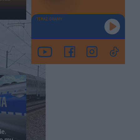
TERAZ GRAMY
ie.
ło mu