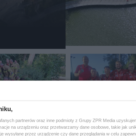
ALE
SPEEDROWER
a w parku w Osieku.
Świetne wieści z Angli
niku,
e utonął 65-latek
Szawer z medalami
fanych partnerów oraz inne podmioty z Grupy ZPR Media uzyskujem
Mistrzostw Europy
cje na urządzeniu oraz przetwarzamy dane osobowe, takie jak unika
je wysyłane przez urządzenie czy dane przeglądania w celu zapewn