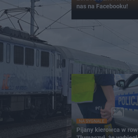
nas na Facebooku!
NA SYGNALE
Pijany kierowca w row
Tłumaczył, że wybieg