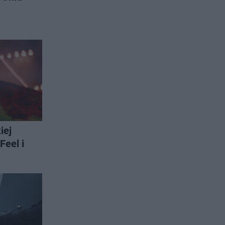
iej
Feel i