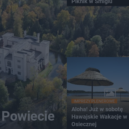
Piknik w Śmiglu
IMPREZY PLENEROWE
Aloha! Już w sobotę
 Powiecie
Hawajskie Wakacje w
Osiecznej