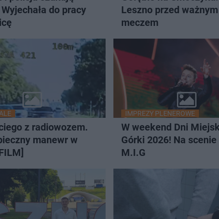
 Wyjechała do pracy
Leszno przed ważnym
icę
meczem
ALE
IMPREZY PLENEROWE
ciego z radiowozem.
W weekend Dni Miejsk
pieczny manewr w
Górki 2026! Na scenie 
[FILM]
M.I.G