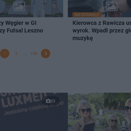
NA SYGNALE
y Węgier w GI
Kierowca z Rawicza us
zy Futsal Leszno
wyrok. Wpadł przez g
muzykę
1
2
...
100
33