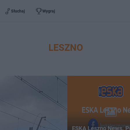
Słuchaj
Wygraj
LESZNO
ESKA Leszno News. P