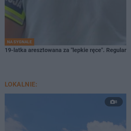
NA SYGNALE
19-latka aresztowana za "lepkie ręce". Regularn
LOKALNIE:
8