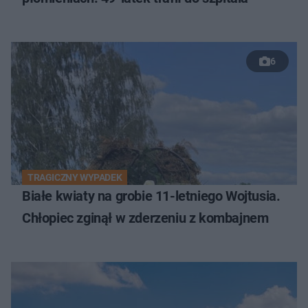
6
TRAGICZNY WYPADEK
Białe kwiaty na grobie 11-letniego Wojtusia.
Chłopiec zginął w zderzeniu z kombajnem