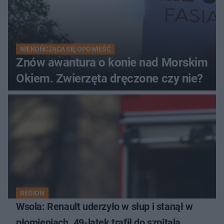
NIEKOŃCZĄCA SIĘ OPOWIEŚĆ
Znów awantura o konie nad Morskim
Okiem. Zwierzęta dręczone czy nie?
REGION
Wsola: Renault uderzyło w słup i stanął w
płomieniach. 49-latek trafił do szpitala