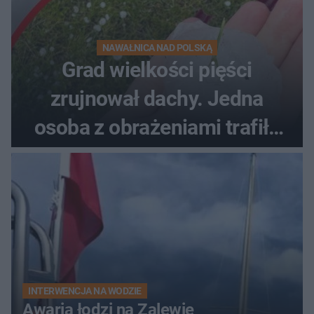
NAWAŁNICA NAD POLSKĄ
Grad wielkości pięści
zrujnował dachy. Jedna
osoba z obrażeniami trafiła
do szpitala
INTERWENCJA NA WODZIE
Awaria łodzi na Zalewie