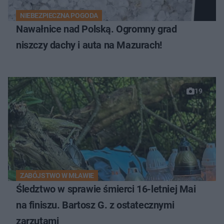
NIEBEZPIECZNA POGODA
Nawałnice nad Polską. Ogromny grad
niszczy dachy i auta na Mazurach!
19
ZABÓJSTWO W MŁAWIE
Śledztwo w sprawie śmierci 16-letniej Mai
na finiszu. Bartosz G. z ostatecznymi
zarzutami