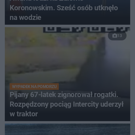
Koronowskim. Sześć osób utknęło
na wodzie
13
WYPADEK NA POMORZU
Pijany 67-latek zignorował rogatki.
Rozpędzony pociąg Intercity uderzył
w traktor