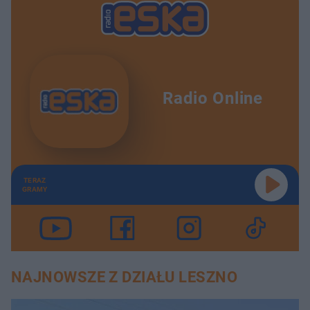
Radio Online
TERAZ
GRAMY
NAJNOWSZE Z DZIAŁU LESZNO