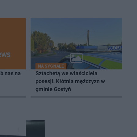
NA SYGNALE
b nas na
Sztachetą we właściciela
posesji. Kłótnia mężczyzn w
gminie Gostyń