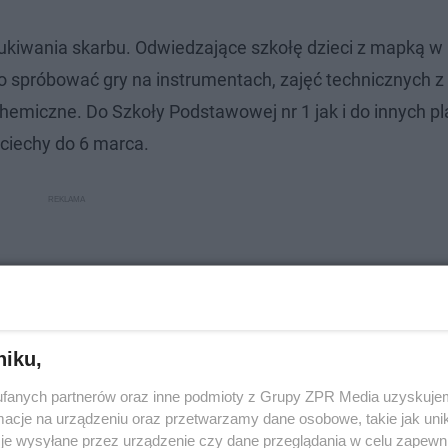
ukiwania skarbu. Odwiedzające szkołę dzieci z mapką w
 spróbować gry na instrumentach, zajęć technicznych z 
hemiczne. Do Szkoły Podstawowej nr 1 jak i do innych p
ociechy do 6 marca.
niku,
fanych partnerów oraz inne podmioty z Grupy ZPR Media uzyskujem
cje na urządzeniu oraz przetwarzamy dane osobowe, takie jak unika
je wysyłane przez urządzenie czy dane przeglądania w celu zapewn