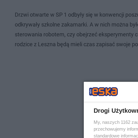
Drzwi otwarte w SP 1 odbyły się w konwencji posz
odkrywały szkolne zakamarki. A w nich można było
sterowania robotem, czy obejrzeć eksperymenty c
rodzice z Leszna będą mieli czas zapisać swoje p
Drogi Użytkow
My, naszych 1162 zau
przechowujemy informa
standardowe informac