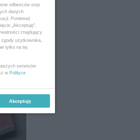
anie odbiorców oraz
nych danych
kacji. Ponieważ
ięcie „Akceptuję”.
19
ywatności znajdujący
ą zgody użytkownika,
 tylko na tej
 naszych serwisów
esz w
Polityce
Akceptuję