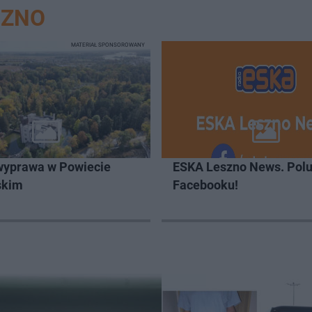
SZNO
MATERIAŁ SPONSOROWANY
wyprawa w Powiecie
ESKA Leszno News. Polu
skim
Facebooku!