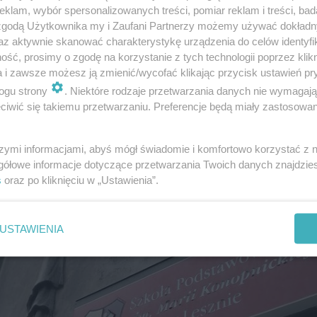
klam, wybór spersonalizowanych treści, pomiar reklam i treści, bad
 zgodą Użytkownika my i Zaufani Partnerzy możemy używać dokład
az aktywnie skanować charakterystykę urządzenia do celów identyfi
ść, prosimy o zgodę na korzystanie z tych technologii poprzez klikn
a i zawsze możesz ją zmienić/wycofać klikając przycisk ustawień pr
ogu strony
. Niektóre rodzaje przetwarzania danych nie wymagaj
iwić się takiemu przetwarzaniu. Preferencje będą miały zastosowanie
szymi informacjami, abyś mógł świadomie i komfortowo korzystać z
gółowe informacje dotyczące przetwarzania Twoich danych znajdzi
s
oraz po kliknięciu w „Ustawienia”.
USTAWIENIA