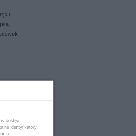
 ręku
piłą,
lacówek
y dostęp i
lne identyfikatory,
iania