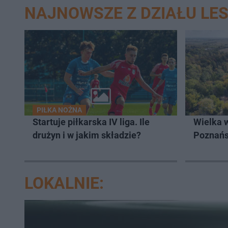
NAJNOWSZE Z DZIAŁU LE
PIŁKA NOŻNA
Startuje piłkarska IV liga. Ile
Wielka 
drużyn i w jakim składzie?
Poznań
LOKALNIE: