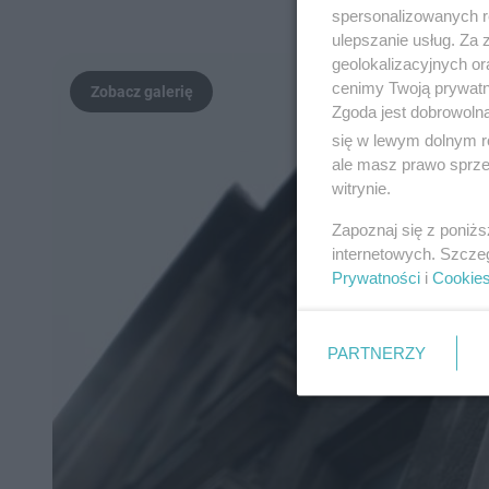
spersonalizowanych re
ulepszanie usług. Za
geolokalizacyjnych or
cenimy Twoją prywatno
Zgoda jest dobrowoln
się w lewym dolnym r
ale masz prawo sprzec
witrynie.
Zapoznaj się z poniż
internetowych. Szcze
Prywatności
i
Cookie
PARTNERZY