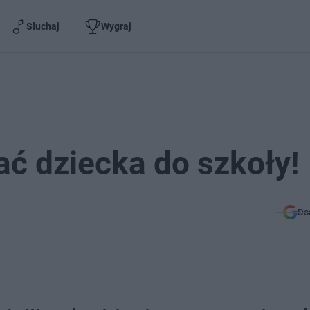
Słuchaj
Wygraj
ać dziecka do szkoły!
Do