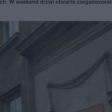
ych. W weekend drzwi otwarte zorganizował