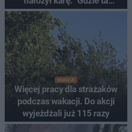
nałożył karę. "Gdzie ta
tolerancja?"
WAKACJE
Więcej pracy dla strażaków
podczas wakacji. Do akcji
wyjeżdżali już 115 razy