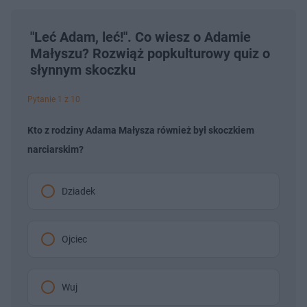
"Leć Adam, leć!". Co wiesz o Adamie
Małyszu? Rozwiąż popkulturowy quiz o
słynnym skoczku
Pytanie 1 z 10
Kto z rodziny Adama Małysza również był skoczkiem
narciarskim?
Dziadek
Ojciec
Wuj