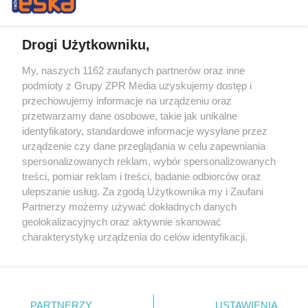
Drogi Użytkowniku,
My, naszych 1162 zaufanych partnerów oraz inne
Żaden utwór zamieszczony w serwisie nie może być powielany i
podmioty z Grupy ZPR Media uzyskujemy dostęp i
rozpowszechniany lub dalej rozpowszechniany w jakikolwiek sposób (w
tym także elektroniczny lub mechaniczny) na jakimkolwiek polu
przechowujemy informacje na urządzeniu oraz
eksploatacji w jakiejkolwiek formie, włącznie z umieszczaniem w
przetwarzamy dane osobowe, takie jak unikalne
Internecie bez pisemnej zgody właściciela praw. Jakiekolwiek użycie lub
identyfikatory, standardowe informacje wysyłane przez
wykorzystanie utworów w całości lub w części z naruszeniem prawa,
tzn. bez właściwej zgody, jest zabronione pod groźbą kary i może być
urządzenie czy dane przeglądania w celu zapewniania
ścigane prawnie.
spersonalizowanych reklam, wybór spersonalizowanych
treści, pomiar reklam i treści, badanie odbiorców oraz
ulepszanie usług. Za zgodą Użytkownika my i Zaufani
Partnerzy możemy używać dokładnych danych
geolokalizacyjnych oraz aktywnie skanować
charakterystykę urządzenia do celów identyfikacji.
Ponieważ cenimy Twoją prywatność, prosimy o zgodę na
O nas
korzystanie z tych technologii poprzez kliknięcie
Informacje prawne
„Akceptuję”. Zgoda jest dobrowolna i zawsze możesz ją
zmienić/wycofać klikając przycisk ustawień prywatności
PARTNERZY
USTAWIENIA
Nasze serwisy