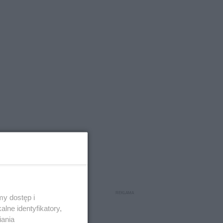
y dostęp i
lne identyfikatory,
iania