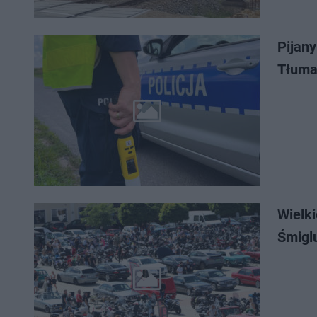
Pijan
Tłuma
Wielki
Śmigl