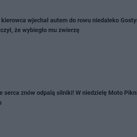
y kierowca wjechał autem do rowu niedaleko Gosty
czył, że wybiegło mu zwierzę
e serca znów odpalą silniki! W niedzielę Moto Pikn
u