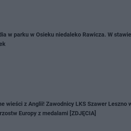
dia w parku w Osieku niedaleko Rawicza. W stawie
tek
ne wieści z Anglii! Zawodnicy LKS Szawer Leszno 
trzostw Europy z medalami [ZDJĘCIA]