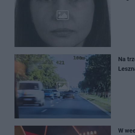
Na tr
Leszn
W week