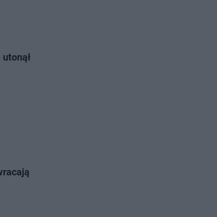
 utonął
wracają