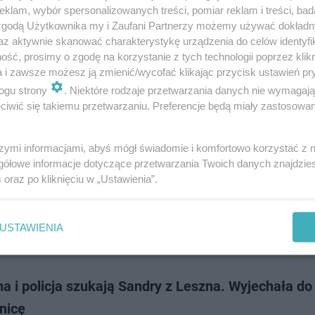
klam, wybór spersonalizowanych treści, pomiar reklam i treści, bad
 zgodą Użytkownika my i Zaufani Partnerzy możemy używać dokład
az aktywnie skanować charakterystykę urządzenia do celów identyfi
ść, prosimy o zgodę na korzystanie z tych technologii poprzez klikn
a i zawsze możesz ją zmienić/wycofać klikając przycisk ustawień pr
ogu strony
. Niektóre rodzaje przetwarzania danych nie wymagaj
iwić się takiemu przetwarzaniu. Preferencje będą miały zastosowanie
e wzmocnienie w futsalowej drużynie z Leszna. Do
szy dołącza Łotysz
szymi informacjami, abyś mógł świadomie i komfortowo korzystać z
gółowe informacje dotyczące przetwarzania Twoich danych znajdzi
s
oraz po kliknięciu w „Ustawienia”.
USTAWIENIA
a i policja szukają Sandry z Leszna. Wyjechała do
nicę