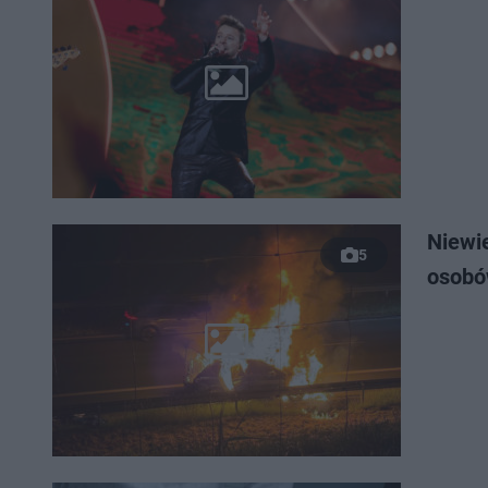
Niewie
5
osobó