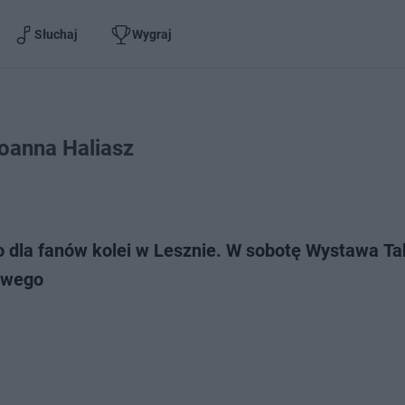
Słuchaj
Wygraj
oanna Haliasz
o dla fanów kolei w Lesznie. W sobotę Wystawa Ta
owego