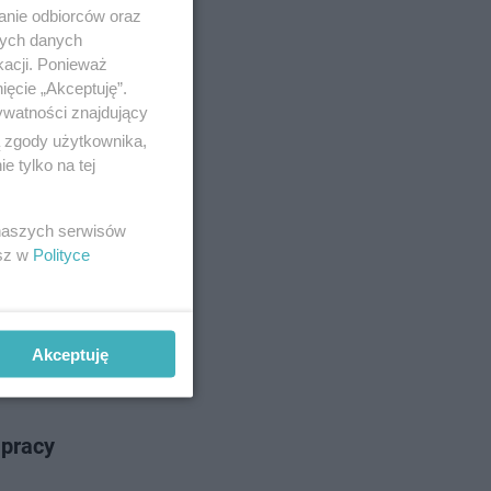
anie odbiorców oraz
nych danych
kacji. Ponieważ
ięcie „Akceptuję”.
ywatności znajdujący
ą zgody użytkownika,
 tylko na tej
 GI
 naszych serwisów
esz w
Polityce
Akceptuję
 pracy