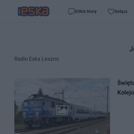
ESKA Story
Dołącz
J
Radio Eska Leszno
Święt
Kolej