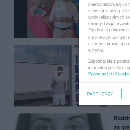
spersonalizowanych re
ulepszanie usług. Za
geolokalizacyjnych or
cenimy Twoją prywatno
Zgoda jest dobrowoln
się w lewym dolnym r
ale masz prawo sprzec
Kolejn
witrynie.
Malep
Zapoznaj się z poniż
internetowych. Szcze
Prywatności
i
Cookie
PARTNERZY
Rodzin
za gra