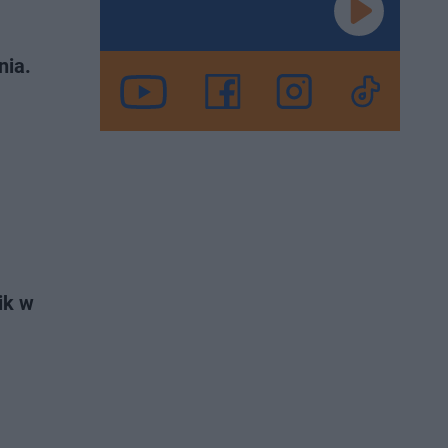
nia.
ik w