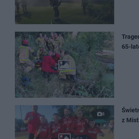
Trage
65-la
Świet
8
z Mis