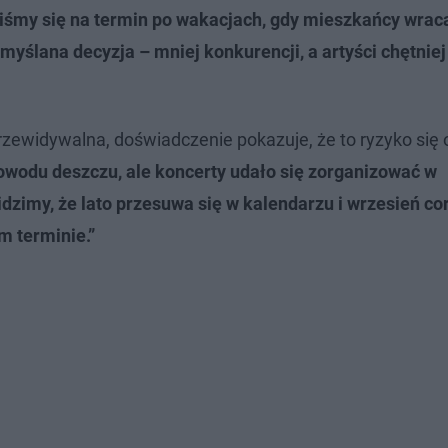
iśmy się na termin po wakacjach, gdy mieszkańcy wrac
myślana decyzja – mniej konkurencji, a artyści chętnie
ewidywalna, doświadczenie pokazuje, że to ryzyko się 
owodu deszczu, ale koncerty udało się zorganizować w
idzimy, że lato przesuwa się w kalendarzu i wrzesień co
m terminie.”