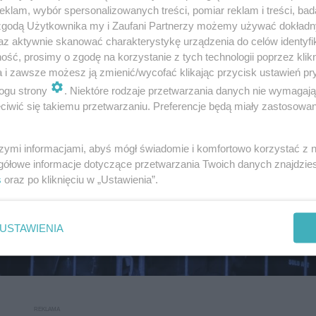
klam, wybór spersonalizowanych treści, pomiar reklam i treści, bad
 zgodą Użytkownika my i Zaufani Partnerzy możemy używać dokład
az aktywnie skanować charakterystykę urządzenia do celów identyfi
ść, prosimy o zgodę na korzystanie z tych technologii poprzez klikn
a i zawsze możesz ją zmienić/wycofać klikając przycisk ustawień pr
ogu strony
. Niektóre rodzaje przetwarzania danych nie wymagaj
iwić się takiemu przetwarzaniu. Preferencje będą miały zastosowanie
szymi informacjami, abyś mógł świadomie i komfortowo korzystać z
gółowe informacje dotyczące przetwarzania Twoich danych znajdzi
s
oraz po kliknięciu w „Ustawienia”.
USTAWIENIA