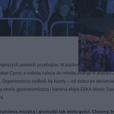
iększych polskich przebojów. W piątkowy wieczór na sc
kar Cyms, a sobota należy do młodej energii w postaci 
j. Organizatorzy zadbali, by każdy – od dzieci po senioró
na strefa gastronomiczna i barwna ekipa ESKA Music Tou
i.
zbrzmiewa muzyką i gromadzi tak wielu gości. Chcemy, b