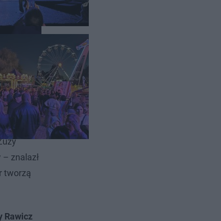
enie
Zuzy
w – znalazł
r tworzą
y Rawicz