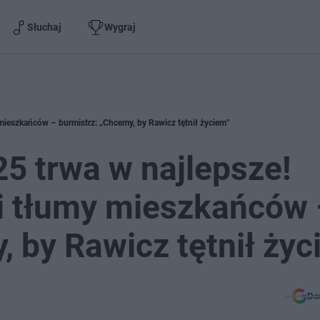
Słuchaj
Wygraj
mieszkańców – burmistrz: „Chcemy, by Rawicz tętnił życiem”
5 trwa w najlepsze!
 i tłumy mieszkańców
, by Rawicz tętnił życ
Do