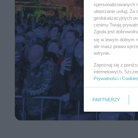
spersonalizowanych re
ulepszanie usług. Za
geolokalizacyjnych or
cenimy Twoją prywatno
Zgoda jest dobrowoln
się w lewym dolnym r
ale masz prawo sprzec
witrynie.
Zapoznaj się z poniż
internetowych. Szcze
Prywatności
i
Cookie
PARTNERZY