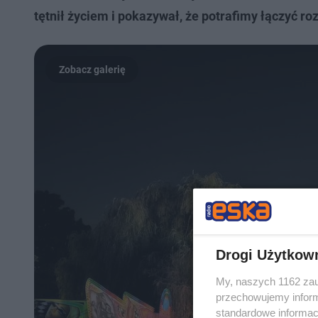
tętnił życiem i pokazywał, że potrafimy łączyć r
Drogi Użytkow
My, naszych 1162 zau
przechowujemy informa
standardowe informac