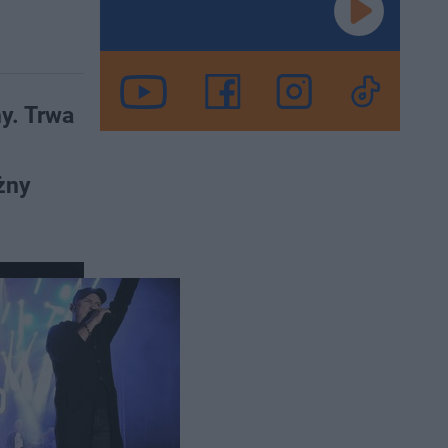
y. Trwa
żny