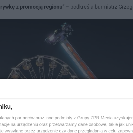
ozrywkę z promocją regionu”
– podkreśla burmistrz Grzeg
niku,
fanych partnerów oraz inne podmioty z Grupy ZPR Media uzyskujem
cje na urządzeniu oraz przetwarzamy dane osobowe, takie jak unika
je wysyłane przez urządzenie czy dane przeglądania w celu zapewn