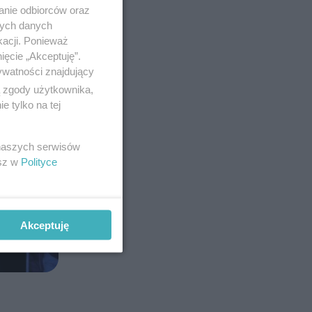
anie odbiorców oraz
nych danych
kacji. Ponieważ
ięcie „Akceptuję”.
ywatności znajdujący
ą zgody użytkownika,
 tylko na tej
 naszych serwisów
esz w
Polityce
Akceptuję