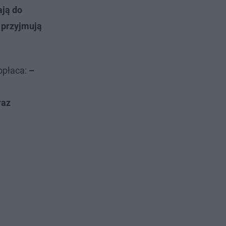
ają do
j przyjmują
opłaca:
–
raz