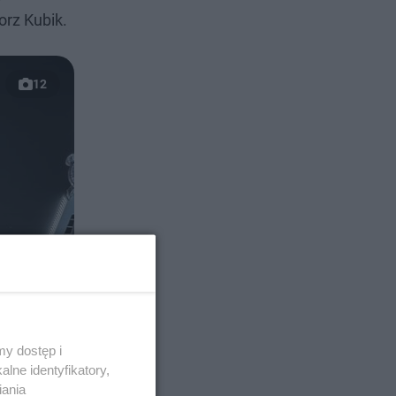
orz Kubik.
12
y dostęp i
lne identyfikatory,
iania