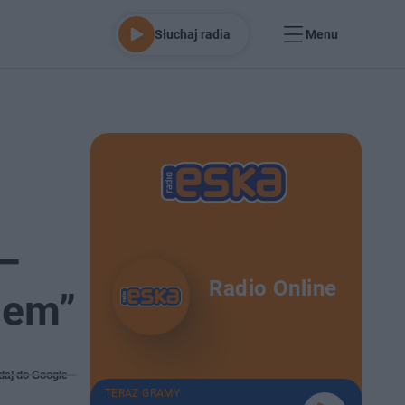
Słuchaj radia
Menu
 –
Radio Online
iem”
daj do Google
TERAZ GRAMY