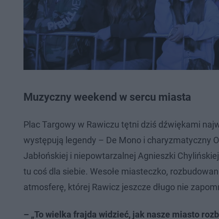
Muzyczny weekend w sercu miasta
Plac Targowy w Rawiczu tętni dziś dźwiękami najw
występują legendy – De Mono i charyzmatyczny Os
Jabłońskiej i niepowtarzalnej Agnieszki Chylińskie
tu coś dla siebie. Wesołe miasteczko, rozbudowa
atmosferę, której Rawicz jeszcze długo nie zapomn
– „To wielka frajda widzieć, jak nasze miasto ro