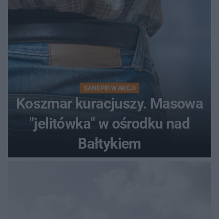
SANEPID W AKCJI
Koszmar kuracjuszy. Masowa
"jelitówka" w ośrodku nad
Bałtykiem