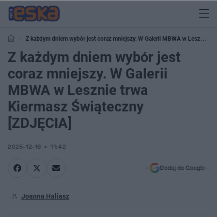
​Z każdym dniem wybór jest coraz mniejszy. W Galerii MBWA w Lesznie
trwa Kiermasz Świąteczny [ZDJĘCIA]
​Z każdym dniem wybór jest
coraz mniejszy. W Galerii
MBWA w Lesznie trwa
Kiermasz Świąteczny
[ZDJĘCIA]
2025-12-16
11:42
Dodaj do Google
Joanna Haliasz