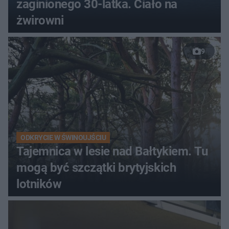
zaginionego 30-latka. Ciało na
żwirowni
9
ODKRYCIE W ŚWINOUJŚCIU
Tajemnica w lesie nad Bałtykiem. Tu
mogą być szczątki brytyjskich
lotników