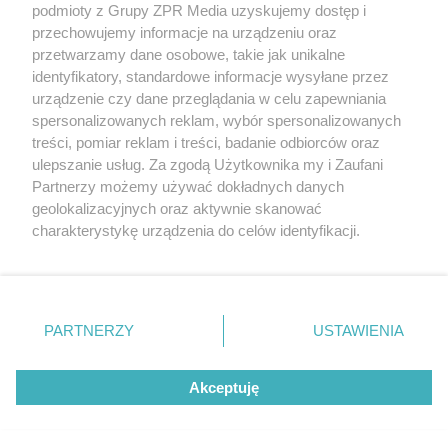
podmioty z Grupy ZPR Media uzyskujemy dostęp i
rozpowszechniany lub dalej rozpowszechniany w jakikolwiek sposób (w
tym także elektroniczny lub mechaniczny) na jakimkolwiek polu
przechowujemy informacje na urządzeniu oraz
eksploatacji w jakiejkolwiek formie, włącznie z umieszczaniem w
przetwarzamy dane osobowe, takie jak unikalne
Internecie bez pisemnej zgody właściciela praw. Jakiekolwiek użycie lub
identyfikatory, standardowe informacje wysyłane przez
wykorzystanie utworów w całości lub w części z naruszeniem prawa,
tzn. bez właściwej zgody, jest zabronione pod groźbą kary i może być
urządzenie czy dane przeglądania w celu zapewniania
ścigane prawnie.
spersonalizowanych reklam, wybór spersonalizowanych
treści, pomiar reklam i treści, badanie odbiorców oraz
ulepszanie usług. Za zgodą Użytkownika my i Zaufani
Partnerzy możemy używać dokładnych danych
geolokalizacyjnych oraz aktywnie skanować
charakterystykę urządzenia do celów identyfikacji.
Ponieważ cenimy Twoją prywatność, prosimy o zgodę na
O nas
korzystanie z tych technologii poprzez kliknięcie
Informacje prawne
„Akceptuję”. Zgoda jest dobrowolna i zawsze możesz ją
zmienić/wycofać klikając przycisk ustawień prywatności
PARTNERZY
USTAWIENIA
Nasze serwisy
znajdujący się w lewym dolnym rogu strony
. Niektóre
rodzaje przetwarzania danych nie wymagają zgody
© 2026 Grupa ZPR Media
Akceptuję
użytkownika, ale masz prawo sprzeciwić się takiemu
przetwarzaniu. Preferencje będą miały zastosowanie tylko
na tej witrynie.