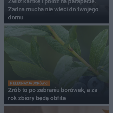
Zwilż kartkę i połóż na parapecie.
Żadna mucha nie wleci do twojego
domu
PIELĘGNACJA BORÓWKI
Zrób to po zebraniu borówek, a za
rok zbiory będą obfite