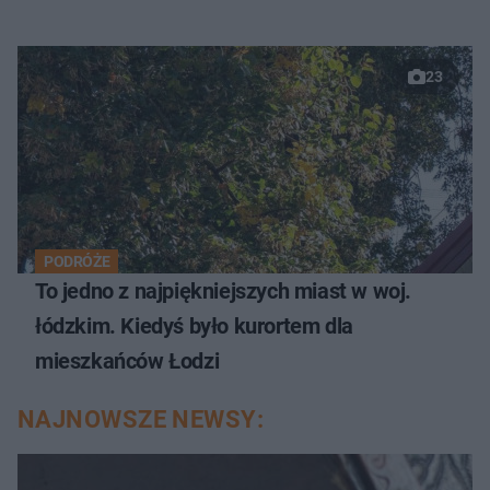
23
PODRÓŻE
To jedno z najpiękniejszych miast w woj.
łódzkim. Kiedyś było kurortem dla
mieszkańców Łodzi
NAJNOWSZE NEWSY: