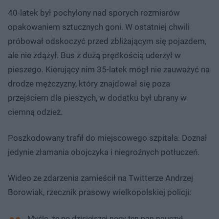
40-latek był pochylony nad sporych rozmiarów
opakowaniem sztucznych goni. W ostatniej chwili
próbował odskoczyć przed zbliżającym się pojazdem,
ale nie zdążył. Bus z dużą prędkością uderzył w
pieszego. Kierujący nim 35-latek mógł nie zauważyć na
drodze mężczyzny, który znajdował się poza
przejściem dla pieszych, w dodatku był ubrany w
ciemną odzież.
Poszkodowany trafił do miejscowego szpitala. Doznał
jedynie złamania obojczyka i niegroźnych potłuczeń.
Wideo ze zdarzenia zamieścił na Twitterze Andrzej
Borowiak, rzecznik prasowy wielkopolskiej policji:
Myślę, że po dzisiejszej nocy ten pan nauczył