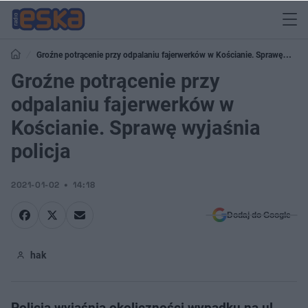
Groźne potrącenie przy odpalaniu fajerwerków w Kościanie. Sprawę
wyjaśnia policja
Groźne potrącenie przy
odpalaniu fajerwerków w
Kościanie. Sprawę wyjaśnia
policja
2021-01-02
14:18
Dodaj do Google
hak
Policja wyjaśnia okoliczności wypadku na ul.