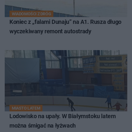
WIADOMOŚCI Z DRÓG
Koniec z „falami Dunaju” na A1. Rusza długo
wyczekiwany remont autostrady
MIASTO LATEM
Lodowisko na upały. W Białymstoku latem
można śmigać na łyżwach