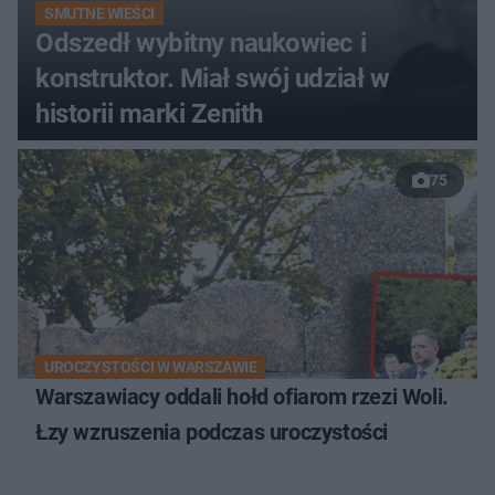
SMUTNE WIEŚCI
Odszedł wybitny naukowiec i
konstruktor. Miał swój udział w
historii marki Zenith
75
UROCZYSTOŚCI W WARSZAWIE
Warszawiacy oddali hołd ofiarom rzezi Woli.
Łzy wzruszenia podczas uroczystości