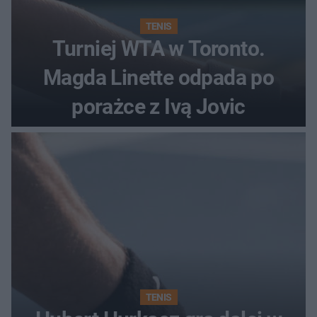
TENIS
Turniej WTA w Toronto.
Magda Linette odpada po
porażce z Ivą Jovic
TENIS