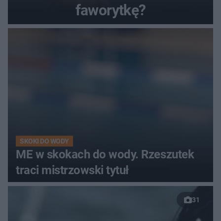
faworytkę?
SKOKI DO WODY
ME w skokach do wody. Rzeszutek
traci mistrzowski tytuł
31