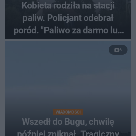
Kobieta rodziła na stacji
paliw. Policjant odebrał
poród. "Paliwo za darmo lub
50 %!"
6
WIADOMOŚCI
Wszedł do Bugu, chwilę
później zniknął. Tragiczny