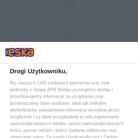
Drogi Użytkowniku,
My, naszych 1160 zaufanych partnerów oraz inne
Żaden utwór zamieszczony w serwisie nie może być powielany i
podmioty z Grupy ZPR Media uzyskujemy dostęp i
rozpowszechniany lub dalej rozpowszechniany w jakikolwiek sposób (w
tym także elektroniczny lub mechaniczny) na jakimkolwiek polu
przechowujemy informacje na urządzeniu oraz
eksploatacji w jakiejkolwiek formie, włącznie z umieszczaniem w Internecie
przetwarzamy dane osobowe, takie jak unikalne
bez pisemnej zgody właściciela praw. Jakiekolwiek użycie lub
wykorzystanie utworów w całości lub w części z naruszeniem prawa, tzn.
identyfikatory, standardowe informacje wysyłane przez
bez właściwej zgody, jest zabronione pod groźbą kary i może być ścigane
urządzenie czy dane przeglądania w celu zapewniania
prawnie.
spersonalizowanych reklam, wybór spersonalizowanych
treści, pomiar reklam i treści, badanie odbiorców oraz
ulepszanie usług. Za zgodą Użytkownika my i Zaufani