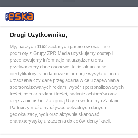
Drogi Użytkowniku,
My, naszych 1162 zaufanych partnerów oraz inne
Żaden utwór zamieszczony w serwisie nie może być powielany i
podmioty z Grupy ZPR Media uzyskujemy dostęp i
rozpowszechniany lub dalej rozpowszechniany w jakikolwiek sposób (w
tym także elektroniczny lub mechaniczny) na jakimkolwiek polu
przechowujemy informacje na urządzeniu oraz
eksploatacji w jakiejkolwiek formie, włącznie z umieszczaniem w
przetwarzamy dane osobowe, takie jak unikalne
Internecie bez pisemnej zgody właściciela praw. Jakiekolwiek użycie lub
identyfikatory, standardowe informacje wysyłane przez
wykorzystanie utworów w całości lub w części z naruszeniem prawa,
tzn. bez właściwej zgody, jest zabronione pod groźbą kary i może być
urządzenie czy dane przeglądania w celu zapewniania
ścigane prawnie.
spersonalizowanych reklam, wybór spersonalizowanych
treści, pomiar reklam i treści, badanie odbiorców oraz
ulepszanie usług. Za zgodą Użytkownika my i Zaufani
Partnerzy możemy używać dokładnych danych
geolokalizacyjnych oraz aktywnie skanować
charakterystykę urządzenia do celów identyfikacji.
Ponieważ cenimy Twoją prywatność, prosimy o zgodę na
O nas
korzystanie z tych technologii poprzez kliknięcie