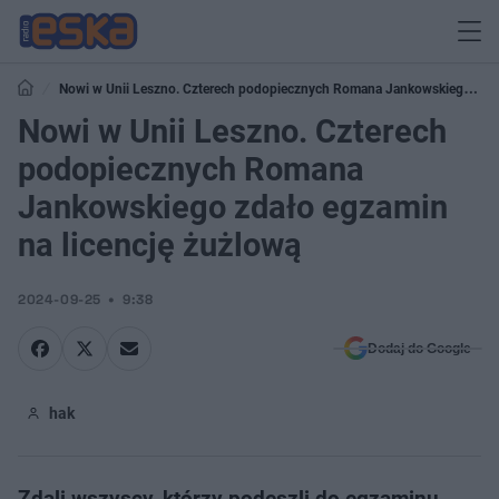
Nowi w Unii Leszno. Czterech podopiecznych Romana Jankowskiego
zdało egzamin na licencję żużlową
Nowi w Unii Leszno. Czterech
podopiecznych Romana
Jankowskiego zdało egzamin
na licencję żużlową
2024-09-25
9:38
Dodaj do Google
hak
Zdali wszyscy, którzy podeszli do egzaminu.