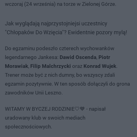
wczoraj (24 września) na torze w Zielonej Górze.
Jak wyglądają najprzystojniejsi uczestnicy
"Chłopaków Do Wzięcia"? Ewidentnie pozory mylą!
Do egzaminu podeszło czterech wychowanków
legendarnego Jankesa:
Dawid Oscenda
,
Piotr
Morawiak
,
Filip Malchrzycki
oraz
Konrad Wujek
.
Trener może być z nich dumny, bo wszyscy zdali
egzamin pozytywnie. W ten sposób dołączyli do grona
zawodników Unii Leszno.
WITAMY W BYCZEJ RODZINIE🤍💙 - napisał
uradowany klub w swoich mediach
społecznościowych.