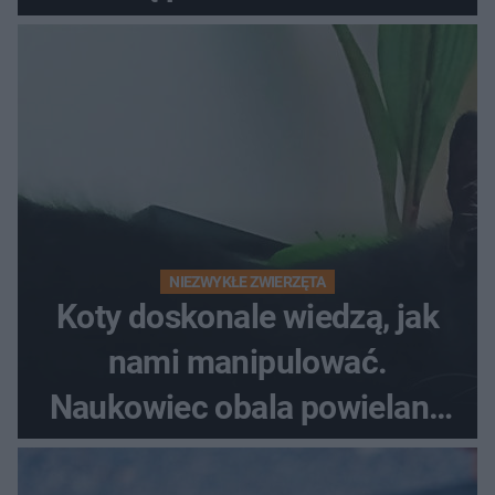
NIEZWYKŁE ZWIERZĘTA
Koty doskonale wiedzą, jak
nami manipulować.
Naukowiec obala powielane
od lat mity na ich temat