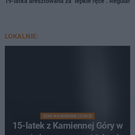
19-latka aresztowana za "lepkie ręce". Regularn
LOKALNIE:
ATAK W KAMIENNEJ GÓRZE
15-latek z Kamiennej Góry w