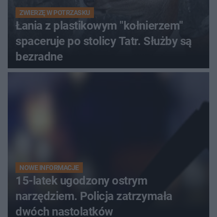
ZWIERZĘ W POTRZASKU
Łania z plastikowym "kołnierzem"
spaceruje po stolicy Tatr. Służby są
bezradne
NOWE INFORMACJE
15-latek ugodzony ostrym
narzędziem. Policja zatrzymała
dwóch nastolatków