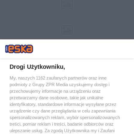
Drogi Użytkowniku,
My, naszych 1162 zaufanych partnerów oraz inne
Żaden utwór zamieszczony w serwisie nie może być powielany i
podmioty z Grupy ZPR Media uzyskujemy dostęp i
rozpowszechniany lub dalej rozpowszechniany w jakikolwiek sposób (w
przechowujemy informacje na urządzeniu oraz
tym także elektroniczny lub mechaniczny) na jakimkolwiek polu
eksploatacji w jakiejkolwiek formie, włącznie z umieszczaniem w
przetwarzamy dane osobowe, takie jak unikalne
Internecie bez pisemnej zgody właściciela praw. Jakiekolwiek użycie lub
identyfikatory, standardowe informacje wysyłane przez
wykorzystanie utworów w całości lub w części z naruszeniem prawa,
tzn. bez właściwej zgody, jest zabronione pod groźbą kary i może być
urządzenie czy dane przeglądania w celu zapewniania
ścigane prawnie.
spersonalizowanych reklam, wybór spersonalizowanych
treści, pomiar reklam i treści, badanie odbiorców oraz
ulepszanie usług. Za zgodą Użytkownika my i Zaufani