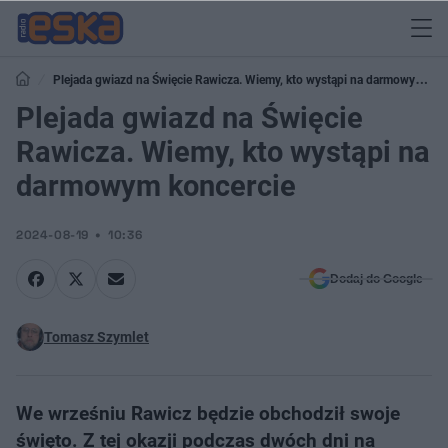
Plejada gwiazd na Święcie Rawicza. Wiemy, kto wystąpi na darmowym
koncercie
Plejada gwiazd na Święcie
Rawicza. Wiemy, kto wystąpi na
darmowym koncercie
2024-08-19
10:36
Dodaj do Google
Tomasz Szymlet
We wrześniu Rawicz będzie obchodził swoje
święto. Z tej okazji podczas dwóch dni na