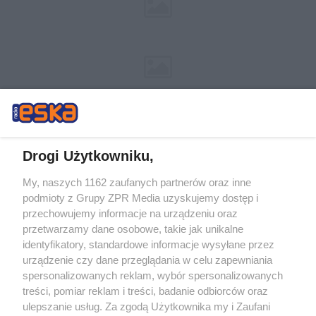
Drogi Użytkowniku,
My, naszych 1162 zaufanych partnerów oraz inne
Żaden utwór zamieszczony w serwisie nie może być powielany i
podmioty z Grupy ZPR Media uzyskujemy dostęp i
rozpowszechniany lub dalej rozpowszechniany w jakikolwiek sposób (w
tym także elektroniczny lub mechaniczny) na jakimkolwiek polu
przechowujemy informacje na urządzeniu oraz
eksploatacji w jakiejkolwiek formie, włącznie z umieszczaniem w Internecie
przetwarzamy dane osobowe, takie jak unikalne
bez pisemnej zgody właściciela praw. Jakiekolwiek użycie lub
wykorzystanie utworów w całości lub w części z naruszeniem prawa, tzn.
identyfikatory, standardowe informacje wysyłane przez
bez właściwej zgody, jest zabronione pod groźbą kary i może być ścigane
urządzenie czy dane przeglądania w celu zapewniania
prawnie.
spersonalizowanych reklam, wybór spersonalizowanych
treści, pomiar reklam i treści, badanie odbiorców oraz
ulepszanie usług. Za zgodą Użytkownika my i Zaufani