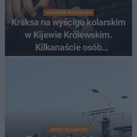
KARAMBOL NA WYŚCIGU
Kraksa na wyścigu kolarskim
w Kijewie Królewskim.
Kilkanaście osób
poszkodowanych, lądował
śmigłowiec LPR
SPRZĘT WOJSKOWY