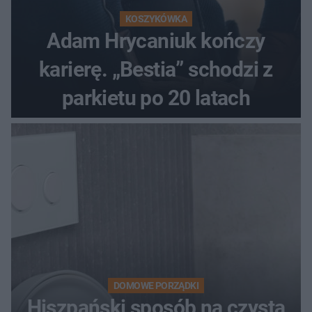
KOSZYKÓWKA
Adam Hrycaniuk kończy
karierę. „Bestia” schodzi z
parkietu po 20 latach
DOMOWE PORZĄDKI
Hiszpański sposób na czystą