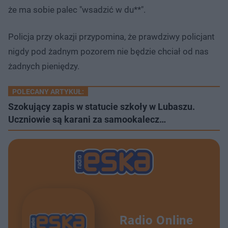
Â
0
d
d
że ma sobie palec "wsadzić w du**".
5
o
o
%
t
p
u
r
ł
z
Policja przy okazji przypomina, że prawdziwy policjant
u
o
d
nigdy pod żadnym pozorem nie będzie chciał od nas
u
żadnych pieniędzy.
POLECANY ARTYKUŁ:
Szokujący zapis w statucie szkoły w Lubaszu.
Uczniowie są karani za samookalecz…
Radio Online