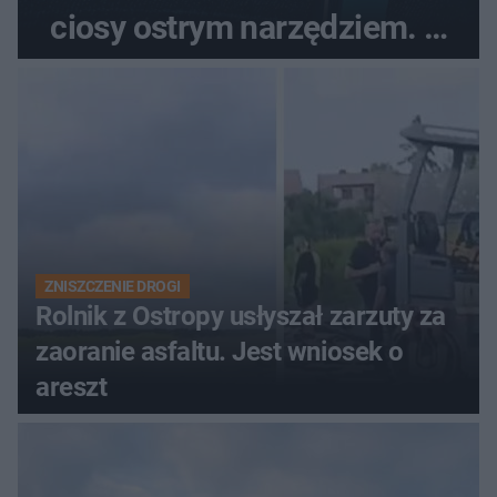
ciosy ostrym narzędziem. O
ich losach zdecyduje sąd
rodzinny
ZNISZCZENIE DROGI
Rolnik z Ostropy usłyszał zarzuty za
zaoranie asfaltu. Jest wniosek o
areszt