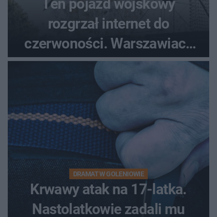
Ten pojazd wojskowy
rozgrzał internet do
czerwoności. Warszawiacy
pytali, czy to Mad Max!
DRAMAT W GOLENIOWIE
Krwawy atak na 17-latka.
Nastolatkowie zadali mu