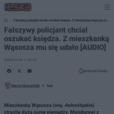
Fałszywy policjant chciał oszukać księdza. Z mieszkanką Wąsosza mu się
udało [AUDIO]
Fałszywy policjant chciał
oszukać księdza. Z mieszkanką
Wąsosza mu się udało [AUDIO]
2023-01-20
10:43
Dodaj do Google
Maciej Brzeziński
hak
Mieszkanka Wąsosza (woj. dolnośląskie)
straciła dużą sumę pieniędzy. Mundurowi z