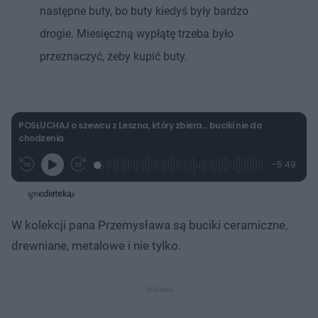
następne buty, bo buty kiedyś były bardzo
drogie. Miesięczną wypłątę trzeba było
przeznaczyć, żeby kupić buty.
POSŁUCHAJ o szewcu z Leszna, który zbiera... buciki nie do
chodzenia
L
P
P
P
-
5:49
G
o
r
r
o
z
r
a
z
z
o
a
d
e
e
s
j
t
e
w
w
a
d
i
i
ł
:
ń
ń
y
W kolekcji pana Przemysława są buciki ceramiczne,
c
4
1
1
z
.
0
0
a
drewniane, metalowe i nie tylko.
s
2
s
s
Â
8
d
d
%
o
o
t
p
u
r
ł
z
u
o