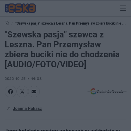
"Szewska pasja" szewca z Leszna. Pan Przemysław zbiera buciki nie do
chodzenia [AUDIO/FOTO/VIDEO]
"Szewska pasja" szewca z
Leszna. Pan Przemysław
zbiera buciki nie do chodzenia
[AUDIO/FOTO/VIDEO]
2022-10-25
14:08
Dodaj do Google
Joanna Haliasz
Jego kolekcję można zobaczyć w zakładzie w