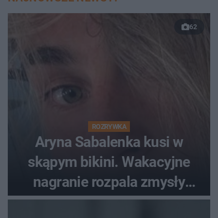
62
ROZRYWKA
Aryna Sabalenka kusi w
skąpym bikini. Wakacyjne
nagranie rozpala zmysły
fanów