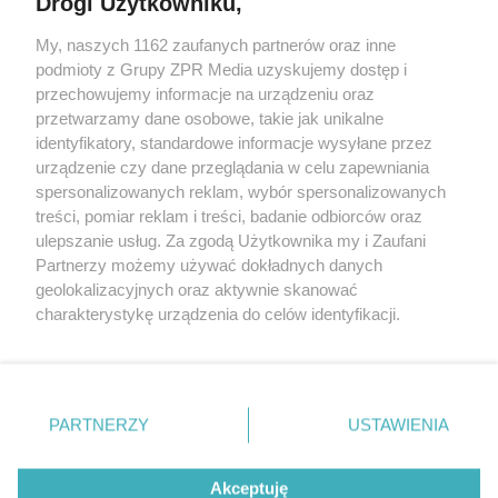
Drogi Użytkowniku,
My, naszych 1162 zaufanych partnerów oraz inne
Żaden utwór zamieszczony w serwisie nie może być powielany i
podmioty z Grupy ZPR Media uzyskujemy dostęp i
rozpowszechniany lub dalej rozpowszechniany w jakikolwiek sposób (w
przechowujemy informacje na urządzeniu oraz
tym także elektroniczny lub mechaniczny) na jakimkolwiek polu
eksploatacji w jakiejkolwiek formie, włącznie z umieszczaniem w
przetwarzamy dane osobowe, takie jak unikalne
Internecie bez pisemnej zgody właściciela praw. Jakiekolwiek użycie lub
identyfikatory, standardowe informacje wysyłane przez
wykorzystanie utworów w całości lub w części z naruszeniem prawa,
tzn. bez właściwej zgody, jest zabronione pod groźbą kary i może być
urządzenie czy dane przeglądania w celu zapewniania
ścigane prawnie.
spersonalizowanych reklam, wybór spersonalizowanych
treści, pomiar reklam i treści, badanie odbiorców oraz
ulepszanie usług. Za zgodą Użytkownika my i Zaufani
Partnerzy możemy używać dokładnych danych
geolokalizacyjnych oraz aktywnie skanować
charakterystykę urządzenia do celów identyfikacji.
Ponieważ cenimy Twoją prywatność, prosimy o zgodę na
O nas
korzystanie z tych technologii poprzez kliknięcie
Informacje prawne
„Akceptuję”. Zgoda jest dobrowolna i zawsze możesz ją
zmienić/wycofać klikając przycisk ustawień prywatności
PARTNERZY
USTAWIENIA
Nasze serwisy
znajdujący się w lewym dolnym rogu strony
. Niektóre
rodzaje przetwarzania danych nie wymagają zgody
© 2026 Grupa ZPR Media
Akceptuję
użytkownika, ale masz prawo sprzeciwić się takiemu