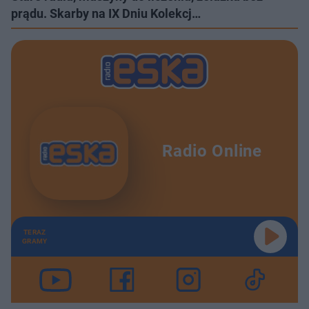
prądu. Skarby na IX Dniu Kolekcj…
Radio Online
TERAZ
GRAMY