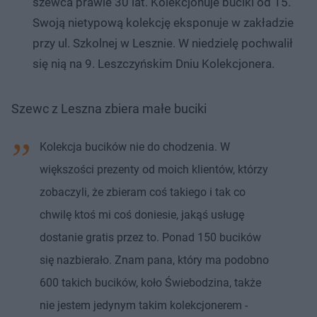
szewca prawie 30 lat. Kolekcjonuje buciki od 15.
Swoją nietypową kolekcję eksponuje w zakładzie
przy ul. Szkolnej w Lesznie. W niedzielę pochwalił
się nią na 9. Leszczyńskim Dniu Kolekcjonera.
Szewc z Leszna zbiera małe buciki
Kolekcja bucików nie do chodzenia. W
większości prezenty od moich klientów, którzy
zobaczyli, że zbieram coś takiego i tak co
chwilę ktoś mi coś doniesie, jakąś usługę
dostanie gratis przez to. Ponad 150 bucików
się nazbierało. Znam pana, który ma podobno
600 takich bucików, koło Świebodzina, także
nie jestem jedynym takim kolekcjonerem -