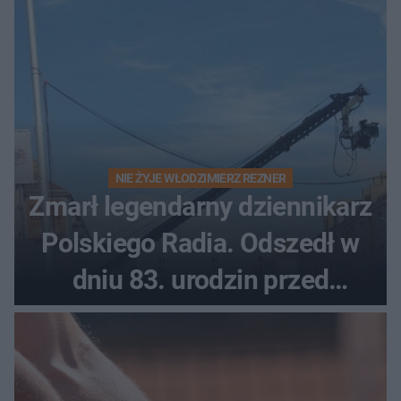
NIE ŻYJE WŁODZIMIERZ REZNER
Zmarł legendarny dziennikarz
Polskiego Radia. Odszedł w
dniu 83. urodzin przed
finałem Tour de Pologne