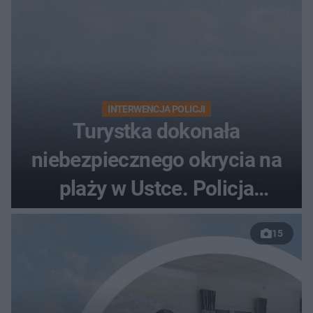
INTERWENCJA POLICJI
Turystka dokonała
niebezpiecznego okrycia na
plaży w Ustce. Policja
musiała zamknąć odcinek
15
wybrzeża