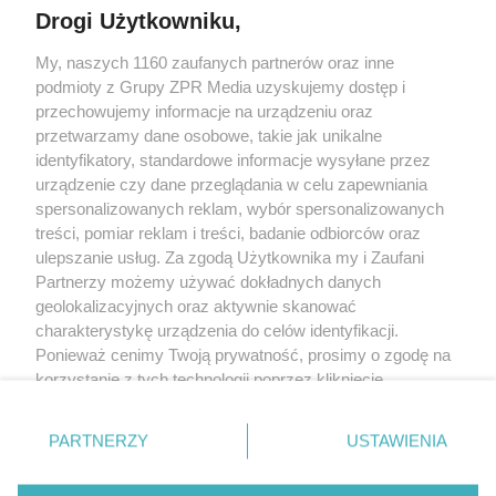
Drogi Użytkowniku,
My, naszych 1160 zaufanych partnerów oraz inne
Żaden utwór zamieszczony w serwisie nie może być powielany i
podmioty z Grupy ZPR Media uzyskujemy dostęp i
rozpowszechniany lub dalej rozpowszechniany w jakikolwiek sposób (w
tym także elektroniczny lub mechaniczny) na jakimkolwiek polu
przechowujemy informacje na urządzeniu oraz
eksploatacji w jakiejkolwiek formie, włącznie z umieszczaniem w Internecie
przetwarzamy dane osobowe, takie jak unikalne
bez pisemnej zgody właściciela praw. Jakiekolwiek użycie lub
wykorzystanie utworów w całości lub w części z naruszeniem prawa, tzn.
identyfikatory, standardowe informacje wysyłane przez
bez właściwej zgody, jest zabronione pod groźbą kary i może być ścigane
urządzenie czy dane przeglądania w celu zapewniania
prawnie.
spersonalizowanych reklam, wybór spersonalizowanych
treści, pomiar reklam i treści, badanie odbiorców oraz
ulepszanie usług. Za zgodą Użytkownika my i Zaufani
Partnerzy możemy używać dokładnych danych
geolokalizacyjnych oraz aktywnie skanować
charakterystykę urządzenia do celów identyfikacji.
O nas
Ponieważ cenimy Twoją prywatność, prosimy o zgodę na
korzystanie z tych technologii poprzez kliknięcie
Informacje prawne
„Akceptuję”. Zgoda jest dobrowolna i zawsze możesz ją
zmienić/wycofać klikając przycisk ustawień prywatności
Nasze serwisy
PARTNERZY
USTAWIENIA
znajdujący się w lewym dolnym rogu strony
. Niektóre
rodzaje przetwarzania danych nie wymagają zgody
© 2026 Grupa ZPR Media