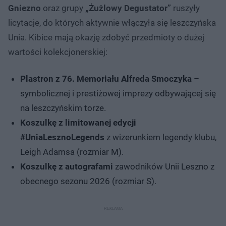
Gniezno
oraz grupy
„Żużlowy Degustator”
ruszyły
licytacje, do których aktywnie włączyła się leszczyńska
Unia. Kibice mają okazję zdobyć przedmioty o dużej
wartości kolekcjonerskiej:
Plastron z 76. Memoriału Alfreda Smoczyka
–
symbolicznej i prestiżowej imprezy odbywającej się
na leszczyńskim torze.
Koszulkę z limitowanej edycji
#UniaLesznoLegends
z wizerunkiem legendy klubu,
Leigh Adamsa (rozmiar M).
Koszulkę z autografami
zawodników Unii Leszno z
obecnego sezonu 2026 (rozmiar S).