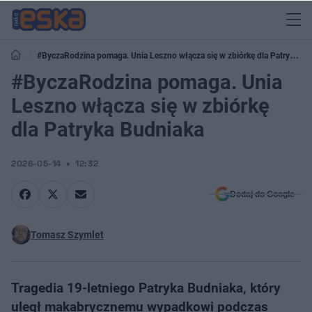
#ByczaRodzina pomaga. Unia Leszno włącza się w zbiórkę dla Patryka
Budniaka
#ByczaRodzina pomaga. Unia
Leszno włącza się w zbiórkę
dla Patryka Budniaka
2026-05-14
12:32
Dodaj do Google
Tomasz Szymlet
Tragedia 19-letniego Patryka Budniaka, który
uległ makabrycznemu wypadkowi podczas