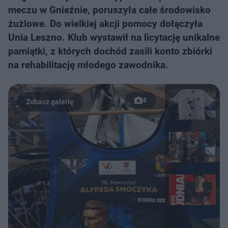
meczu w Gnieźnie, poruszyła całe środowisko
żużlowe. Do wielkiej akcji pomocy dołączyła
Unia Leszno. Klub wystawił na licytację unikalne
pamiątki, z których dochód zasili konto zbiórki
na rehabilitację młodego zawodnika.
4