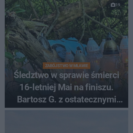
19
ZABÓJSTWO W MŁAWIE
Śledztwo w sprawie śmierci
16-letniej Mai na finiszu.
Bartosz G. z ostatecznymi
zarzutami