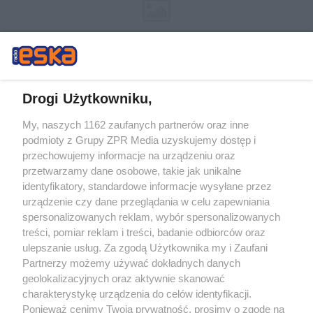
Drogi Użytkowniku,
My, naszych 1162 zaufanych partnerów oraz inne
Żaden utwór zamieszczony w serwisie nie może być powielany i
podmioty z Grupy ZPR Media uzyskujemy dostęp i
rozpowszechniany lub dalej rozpowszechniany w jakikolwiek sposób (w
tym także elektroniczny lub mechaniczny) na jakimkolwiek polu
przechowujemy informacje na urządzeniu oraz
eksploatacji w jakiejkolwiek formie, włącznie z umieszczaniem w Internecie
przetwarzamy dane osobowe, takie jak unikalne
bez pisemnej zgody właściciela praw. Jakiekolwiek użycie lub
wykorzystanie utworów w całości lub w części z naruszeniem prawa, tzn.
identyfikatory, standardowe informacje wysyłane przez
bez właściwej zgody, jest zabronione pod groźbą kary i może być ścigane
urządzenie czy dane przeglądania w celu zapewniania
prawnie.
spersonalizowanych reklam, wybór spersonalizowanych
treści, pomiar reklam i treści, badanie odbiorców oraz
ulepszanie usług. Za zgodą Użytkownika my i Zaufani
Partnerzy możemy używać dokładnych danych
geolokalizacyjnych oraz aktywnie skanować
charakterystykę urządzenia do celów identyfikacji.
O nas
Ponieważ cenimy Twoją prywatność, prosimy o zgodę na