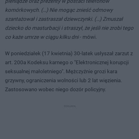
pieniądze oraz prezenty w postaci telefonów
komórkowych. (…) Nie mogąc znieść odmowy
szantażował i zastraszał dziewczynki. (…) Zmuszał
dziecko do masturbacji i straszył, że jeśli nie zrobi tego
co każe umrze w ciągu kilku dni
- mówi.
W poniedziałek (17 kwietnia) 30-latek usłyszał zarzut z
art. 200a Kodeksu karnego o "Elektronicznej korupcji
seksualnej małoletniego". Mężczyźnie grozi kara
grzywny, ograniczenia wolności lub 2 lat więzienia.
Zastosowano wobec niego dozór policyjny.