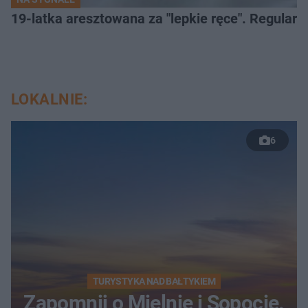
19-latka aresztowana za "lepkie ręce". Regularn
LOKALNIE:
6
TURYSTYKA NAD BAŁTYKIEM
Zapomnij o Mielnie i Sopocie.