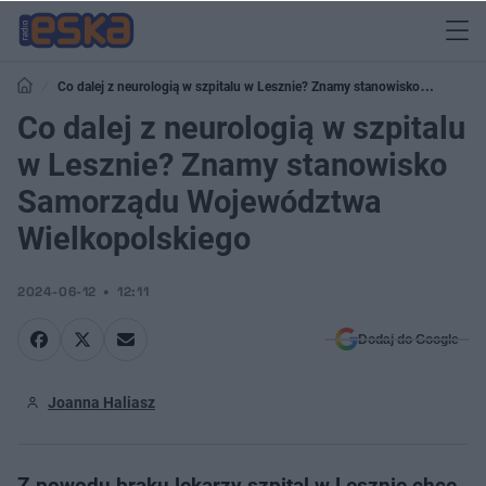
Co dalej z neurologią w szpitalu w Lesznie? Znamy stanowisko
Samorządu Województwa Wielkopolskiego
Co dalej z neurologią w szpitalu
w Lesznie? Znamy stanowisko
Samorządu Województwa
Wielkopolskiego
2024-06-12
12:11
Dodaj do Google
Joanna Haliasz
Z powodu braku lekarzy szpital w Lesznie chce