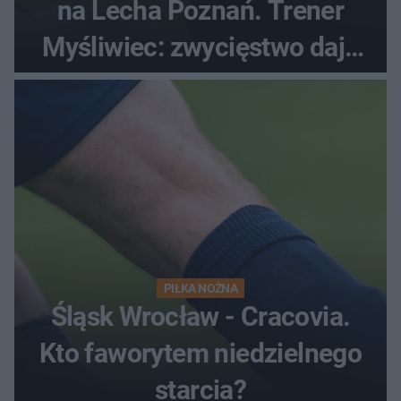
na Lecha Poznań. Trener
Myśliwiec: zwycięstwo daje
satysfakcję
PIŁKA NOŻNA
Śląsk Wrocław - Cracovia.
Kto faworytem niedzielnego
starcia?