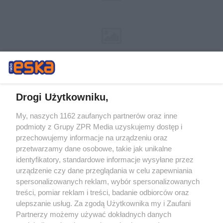
Drogi Użytkowniku,
My, naszych 1162 zaufanych partnerów oraz inne
Żaden utwór zamieszczony w serwisie nie może być powielany i
podmioty z Grupy ZPR Media uzyskujemy dostęp i
rozpowszechniany lub dalej rozpowszechniany w jakikolwiek sposób (w
tym także elektroniczny lub mechaniczny) na jakimkolwiek polu
przechowujemy informacje na urządzeniu oraz
eksploatacji w jakiejkolwiek formie, włącznie z umieszczaniem w
przetwarzamy dane osobowe, takie jak unikalne
Internecie bez pisemnej zgody właściciela praw. Jakiekolwiek użycie lub
identyfikatory, standardowe informacje wysyłane przez
wykorzystanie utworów w całości lub w części z naruszeniem prawa,
tzn. bez właściwej zgody, jest zabronione pod groźbą kary i może być
urządzenie czy dane przeglądania w celu zapewniania
ścigane prawnie.
spersonalizowanych reklam, wybór spersonalizowanych
treści, pomiar reklam i treści, badanie odbiorców oraz
ulepszanie usług. Za zgodą Użytkownika my i Zaufani
Partnerzy możemy używać dokładnych danych