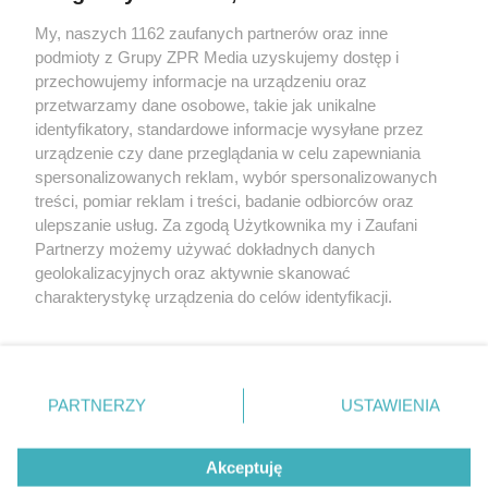
My, naszych 1162 zaufanych partnerów oraz inne
Żaden utwór zamieszczony w serwisie nie może być powielany i
podmioty z Grupy ZPR Media uzyskujemy dostęp i
rozpowszechniany lub dalej rozpowszechniany w jakikolwiek sposób (w
tym także elektroniczny lub mechaniczny) na jakimkolwiek polu
przechowujemy informacje na urządzeniu oraz
eksploatacji w jakiejkolwiek formie, włącznie z umieszczaniem w
przetwarzamy dane osobowe, takie jak unikalne
Internecie bez pisemnej zgody właściciela praw. Jakiekolwiek użycie lub
identyfikatory, standardowe informacje wysyłane przez
wykorzystanie utworów w całości lub w części z naruszeniem prawa,
tzn. bez właściwej zgody, jest zabronione pod groźbą kary i może być
urządzenie czy dane przeglądania w celu zapewniania
ścigane prawnie.
spersonalizowanych reklam, wybór spersonalizowanych
treści, pomiar reklam i treści, badanie odbiorców oraz
ulepszanie usług. Za zgodą Użytkownika my i Zaufani
Partnerzy możemy używać dokładnych danych
geolokalizacyjnych oraz aktywnie skanować
charakterystykę urządzenia do celów identyfikacji.
Ponieważ cenimy Twoją prywatność, prosimy o zgodę na
O nas
korzystanie z tych technologii poprzez kliknięcie
Informacje prawne
„Akceptuję”. Zgoda jest dobrowolna i zawsze możesz ją
zmienić/wycofać klikając przycisk ustawień prywatności
PARTNERZY
USTAWIENIA
Nasze serwisy
znajdujący się w lewym dolnym rogu strony
. Niektóre
rodzaje przetwarzania danych nie wymagają zgody
© 2026 Grupa ZPR Media
Akceptuję
użytkownika, ale masz prawo sprzeciwić się takiemu