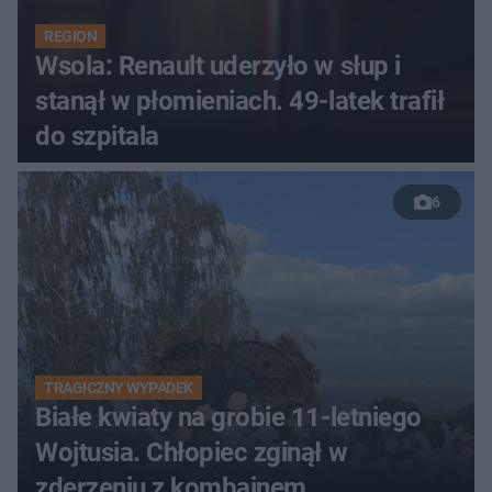
REGION
Wsola: Renault uderzyło w słup i
stanął w płomieniach. 49-latek trafił
do szpitala
6
TRAGICZNY WYPADEK
Białe kwiaty na grobie 11-letniego
Wojtusia. Chłopiec zginął w
zderzeniu z kombajnem