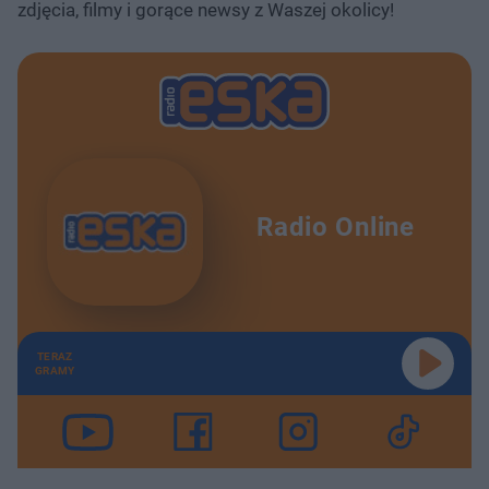
zdjęcia, filmy i gorące newsy z Waszej okolicy!
Radio Online
TERAZ
GRAMY