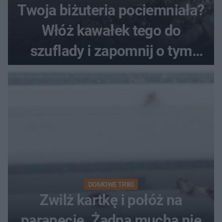
Twoja biżuteria pociemniała?
Włóż kawałek tego do
szuflady i zapomnij o tym
problemie. Sposób na
pociemniałą biżuterię
DOMOWE TRIKI
Zwilż kartkę i połóż na
parapecie. Żadna mucha nie