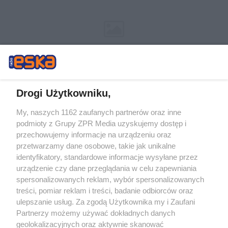
Drogi Użytkowniku,
My, naszych 1162 zaufanych partnerów oraz inne
Żaden utwór zamieszczony w serwisie nie może być powielany i
podmioty z Grupy ZPR Media uzyskujemy dostęp i
rozpowszechniany lub dalej rozpowszechniany w jakikolwiek sposób (w
tym także elektroniczny lub mechaniczny) na jakimkolwiek polu
przechowujemy informacje na urządzeniu oraz
eksploatacji w jakiejkolwiek formie, włącznie z umieszczaniem w Internecie
przetwarzamy dane osobowe, takie jak unikalne
bez pisemnej zgody właściciela praw. Jakiekolwiek użycie lub
wykorzystanie utworów w całości lub w części z naruszeniem prawa, tzn.
identyfikatory, standardowe informacje wysyłane przez
bez właściwej zgody, jest zabronione pod groźbą kary i może być ścigane
urządzenie czy dane przeglądania w celu zapewniania
prawnie.
spersonalizowanych reklam, wybór spersonalizowanych
treści, pomiar reklam i treści, badanie odbiorców oraz
ulepszanie usług. Za zgodą Użytkownika my i Zaufani
Partnerzy możemy używać dokładnych danych
geolokalizacyjnych oraz aktywnie skanować