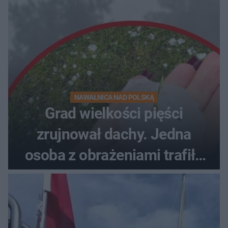
NAWAŁNICA NAD POLSKĄ
Grad wielkości pięści
zrujnował dachy. Jedna
osoba z obrażeniami trafiła
do szpitala