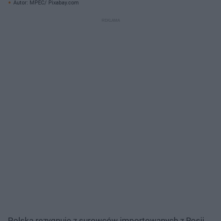
Autor: MPEC/ Pixabay.com
Polska rezygnuje z surowców importowanych z Rosji.