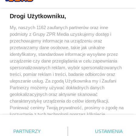
Drogi Użytkowniku,
My, naszych 1162 zaufanych partnerów oraz inne
Żaden utwór zamieszczony w serwisie nie może być powielany i
podmioty z Grupy ZPR Media uzyskujemy dostęp i
rozpowszechniany lub dalej rozpowszechniany w jakikolwiek sposób (w
tym także elektroniczny lub mechaniczny) na jakimkolwiek polu
przechowujemy informacje na urządzeniu oraz
eksploatacji w jakiejkolwiek formie, włącznie z umieszczaniem w Internecie
przetwarzamy dane osobowe, takie jak unikalne
bez pisemnej zgody właściciela praw. Jakiekolwiek użycie lub
wykorzystanie utworów w całości lub w części z naruszeniem prawa, tzn.
identyfikatory, standardowe informacje wysyłane przez
bez właściwej zgody, jest zabronione pod groźbą kary i może być ścigane
urządzenie czy dane przeglądania w celu zapewniania
prawnie.
spersonalizowanych reklam, wybór spersonalizowanych
treści, pomiar reklam i treści, badanie odbiorców oraz
ulepszanie usług. Za zgodą Użytkownika my i Zaufani
Partnerzy możemy używać dokładnych danych
geolokalizacyjnych oraz aktywnie skanować
charakterystykę urządzenia do celów identyfikacji.
O nas
Ponieważ cenimy Twoją prywatność, prosimy o zgodę na
korzystanie z tych technologii poprzez kliknięcie
Informacje prawne
„Akceptuję”. Zgoda jest dobrowolna i zawsze możesz ją
zmienić/wycofać klikając przycisk ustawień prywatności
Nasze serwisy
PARTNERZY
USTAWIENIA
znajdujący się w lewym dolnym rogu strony
. Niektóre