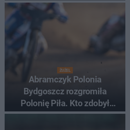
ostatnią porażkę?
ŻUŻEL
Abramczyk Polonia
Bydgoszcz rozgromiła
Polonię Piła. Kto zdobył
najwięcej punktów?