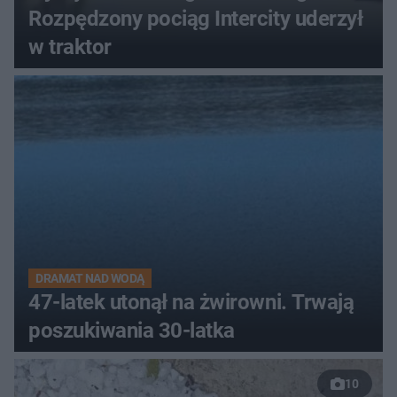
Rozpędzony pociąg Intercity uderzył
w traktor
DRAMAT NAD WODĄ
47-latek utonął na żwirowni. Trwają
poszukiwania 30-latka
10