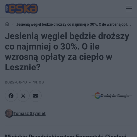
Jesienią węgiel będzie droższy co najmniej o 30%. O ile wzrosną opłaty
za ciepło w Lesznie?
Jesienią węgiel będzie droższy
co najmniej o 30%. O ile
wzrosną opłaty za ciepło w
Lesznie?
2022-06-10
14:03
Dodaj do Google
Tomasz Szymlet
Miejskie Przedsiębiorstwo Energetyki Cieplnej