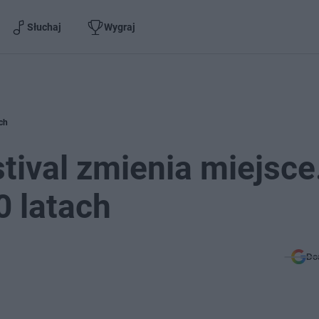
Słuchaj
Wygraj
ach
tival zmienia miejsce
0 latach
Do