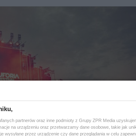
niku,
fanych partnerów oraz inne podmioty z Grupy ZPR Media uzyskujem
cje na urządzeniu oraz przetwarzamy dane osobowe, takie jak unika
je wysyłane przez urządzenie czy dane przeglądania w celu zapewn