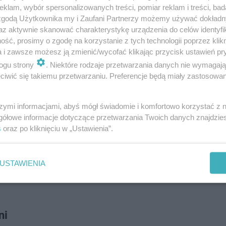
klam, wybór spersonalizowanych treści, pomiar reklam i treści, bad
 zgodą Użytkownika my i Zaufani Partnerzy możemy używać dokład
Boszkowie
az aktywnie skanować charakterystykę urządzenia do celów identyfi
ść, prosimy o zgodę na korzystanie z tych technologii poprzez klikn
a i zawsze możesz ją zmienić/wycofać klikając przycisk ustawień pr
ogu strony
. Niektóre rodzaje przetwarzania danych nie wymagaj
iwić się takiemu przetwarzaniu. Preferencje będą miały zastosowanie
szymi informacjami, abyś mógł świadomie i komfortowo korzystać z
gółowe informacje dotyczące przetwarzania Twoich danych znajdzi
s
oraz po kliknięciu w „Ustawienia”.
USTAWIENIA
ni