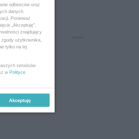
anie odbiorców oraz
nych danych
kacji. Ponieważ
ięcie „Akceptuję”.
ywatności znajdujący
ą zgody użytkownika,
 tylko na tej
 naszych serwisów
esz w
Polityce
Akceptuję