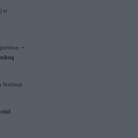
j w
ypomina.
–
ynikną
 festiwal
 rósł