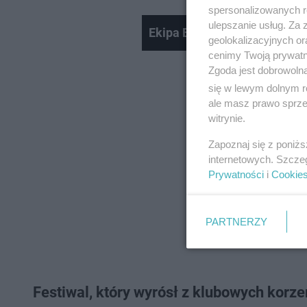
spersonalizowanych re
ulepszanie usług. Za
Ekipa Eska Summer City w 
geolokalizacyjnych or
cenimy Twoją prywatno
Zgoda jest dobrowoln
się w lewym dolnym r
ale masz prawo sprzec
witrynie.
Zapoznaj się z poniż
internetowych. Szcze
Prywatności
i
Cookie
PARTNERZY
Festiwal, który wyrósł z klubowych korze