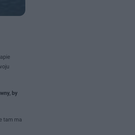
mapie
woju
ywny, by
ie tam ma