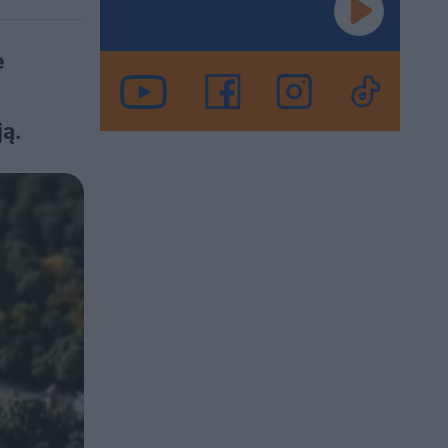
e
ją.