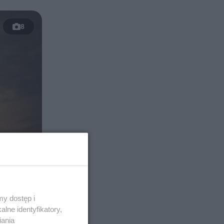
8
y dostęp i
lne identyfikatory,
iania