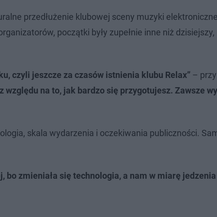
turalne przedłużenie klubowej sceny muzyki elektroniczne
rganizatorów, początki były zupełnie inne niż dzisiejszy,
u, czyli jeszcze za czasów istnienia klubu Relax”
– prz
ez względu na to, jak bardzo się przygotujesz. Zawsze w
logia, skala wydarzenia i oczekiwania publiczności. Sam
j, bo zmieniała się technologia, a nam w miarę jedzenia