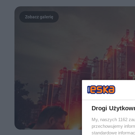
Drogi Użytkow
My, naszych 1162 zau
przechowujemy informa
standardowe informac