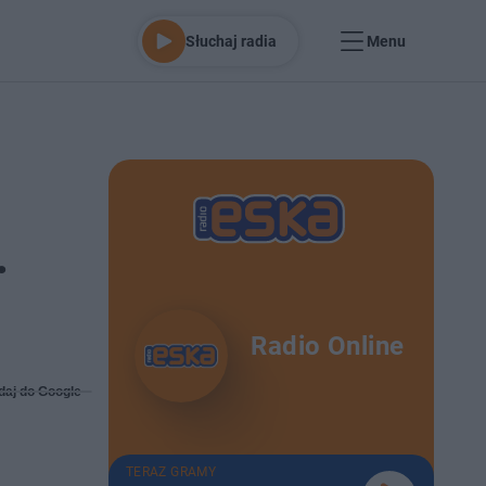
Słuchaj radia
Menu
.
Radio Online
daj do Google
TERAZ GRAMY