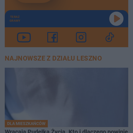
TERAZ
GRAMY
NAJNOWSZE Z DZIAŁU LESZNO
DLA MIESZKAŃCÓW
Wracają Pudełka Życia. Kto i dlaczego powinien 