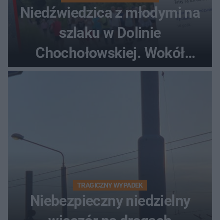
Niedźwiedzica z młodymi na
szlaku w Dolinie
Chochołowskiej. Wokół
turyści!
TRAGICZNY WYPADEK
Niebezpieczny niedzielny