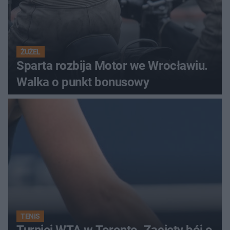
ŻUŻEL
Sparta rozbija Motor we Wrocławiu.
Walka o punkt bonusowy
TENIS
Turniej WTA w Toronto. Zacięty bój o