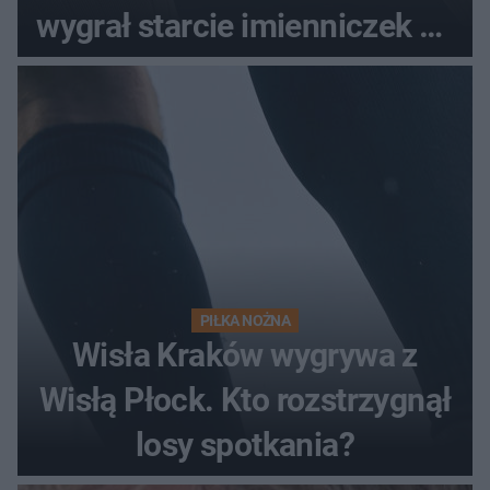
wygrał starcie imienniczek na
pełnym stadionie
PIŁKA NOŻNA
Wisła Kraków wygrywa z
Wisłą Płock. Kto rozstrzygnął
losy spotkania?