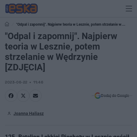
"Odpal i zapomnij". Najpierw teoria w Lesznie, potem strzelanie w
Wędrzynie [ZDJĘCIA]
"Odpal i zapomnij". Najpierw
teoria w Lesznie, potem
strzelanie w Wędrzynie
[ZDJĘCIA]
2023-06-22
11:46
Dodaj do Google
Joanna Haliasz
125. Batalion Lekkiej Piechoty w Lesznie gościł