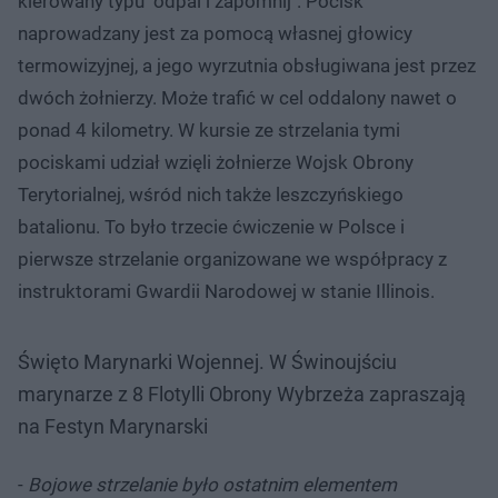
kierowany typu "odpal i zapomnij". Pocisk
naprowadzany jest za pomocą własnej głowicy
termowizyjnej, a jego wyrzutnia obsługiwana jest przez
dwóch żołnierzy. Może trafić w cel oddalony nawet o
ponad 4 kilometry. W kursie ze strzelania tymi
pociskami udział wzięli żołnierze Wojsk Obrony
Terytorialnej, wśród nich także leszczyńskiego
batalionu. To było trzecie ćwiczenie w Polsce i
pierwsze strzelanie organizowane we współpracy z
instruktorami Gwardii Narodowej w stanie Illinois.
Święto Marynarki Wojennej. W Świnoujściu
marynarze z 8 Flotylli Obrony Wybrzeża zapraszają
na Festyn Marynarski
-
Bojowe strzelanie było ostatnim elementem