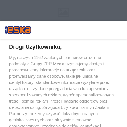
Drogi Użytkowniku,
My, naszych 1162 zaufanych partnerów oraz inne
Żaden utwór zamieszczony w serwisie nie może być powielany i
podmioty z Grupy ZPR Media uzyskujemy dostęp i
rozpowszechniany lub dalej rozpowszechniany w jakikolwiek sposób (w
przechowujemy informacje na urządzeniu oraz
tym także elektroniczny lub mechaniczny) na jakimkolwiek polu
eksploatacji w jakiejkolwiek formie, włącznie z umieszczaniem w
przetwarzamy dane osobowe, takie jak unikalne
Internecie bez pisemnej zgody właściciela praw. Jakiekolwiek użycie lub
identyfikatory, standardowe informacje wysyłane przez
wykorzystanie utworów w całości lub w części z naruszeniem prawa,
tzn. bez właściwej zgody, jest zabronione pod groźbą kary i może być
urządzenie czy dane przeglądania w celu zapewniania
ścigane prawnie.
spersonalizowanych reklam, wybór spersonalizowanych
treści, pomiar reklam i treści, badanie odbiorców oraz
ulepszanie usług. Za zgodą Użytkownika my i Zaufani
Partnerzy możemy używać dokładnych danych
geolokalizacyjnych oraz aktywnie skanować
charakterystykę urządzenia do celów identyfikacji.