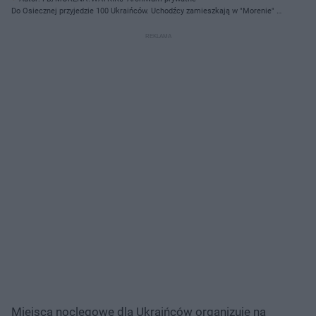
Do Osiecznej przyjedzie 100 Ukraińców. Uchodźcy zamieszkają w "Morenie" i
"Waykiki".
Miejsca noclegowe dla Ukraińców organizuje na