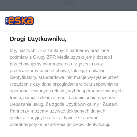
Drogi Użytkowniku,
My, naszych 1162 zaufanych partnerów oraz inne
Żaden utwór zamieszczony w serwisie nie może być powielany i
podmioty z Grupy ZPR Media uzyskujemy dostęp i
rozpowszechniany lub dalej rozpowszechniany w jakikolwiek sposób (w
tym także elektroniczny lub mechaniczny) na jakimkolwiek polu
przechowujemy informacje na urządzeniu oraz
eksploatacji w jakiejkolwiek formie, włącznie z umieszczaniem w
przetwarzamy dane osobowe, takie jak unikalne
Internecie bez pisemnej zgody właściciela praw. Jakiekolwiek użycie lub
identyfikatory, standardowe informacje wysyłane przez
wykorzystanie utworów w całości lub w części z naruszeniem prawa,
tzn. bez właściwej zgody, jest zabronione pod groźbą kary i może być
urządzenie czy dane przeglądania w celu zapewniania
ścigane prawnie.
spersonalizowanych reklam, wybór spersonalizowanych
treści, pomiar reklam i treści, badanie odbiorców oraz
ulepszanie usług. Za zgodą Użytkownika my i Zaufani
Partnerzy możemy używać dokładnych danych
geolokalizacyjnych oraz aktywnie skanować
charakterystykę urządzenia do celów identyfikacji.
Ponieważ cenimy Twoją prywatność, prosimy o zgodę na
O nas