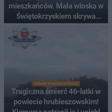
mieszkańców. Mała wioska w
Świętokrzyskiem skrywa
zabytki, bywał tu nawet król
DRAMAT W SIEKIERZYŃCACH
Tragiczna śmierć 46-latki w
powiecie hrubieszowskim!
Kierowca potrącił ją i uciekł