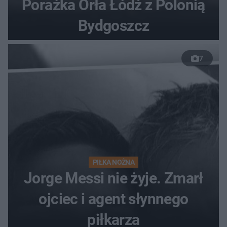
Porażka Orła Łódź z Polonią
Bydgoszcz
7
PIŁKA NOŻNA
Jorge Messi nie żyje. Zmarł
ojciec i agent słynnego
piłkarza