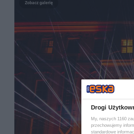
Drogi Użytkow
My, naszych 1160 zau
przechowujemy informa
standardowe informac