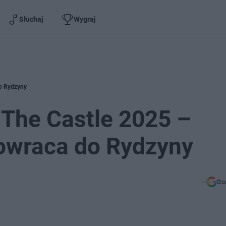
Słuchaj
Wygraj
do Rydzyny
 The Castle 2025 –
powraca do Rydzyny
Do