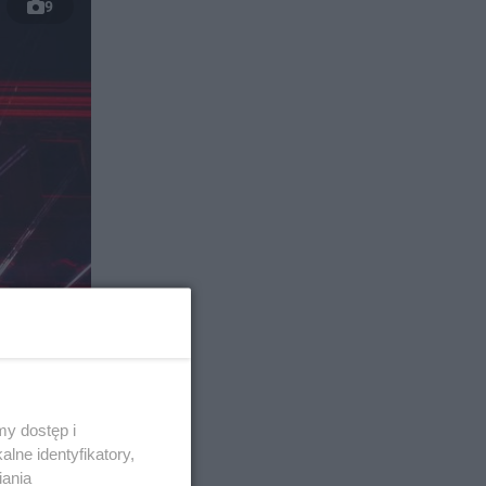
9
y dostęp i
lne identyfikatory,
iania