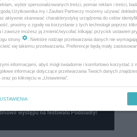
klam, wybór spersonalizowanych treści, pomiar reklam i treści, bad
 zgodą Użytkownika my i Zaufani Partnerzy możemy używać dokład
az aktywnie skanować charakterystykę urządzenia do celów identyfi
ść, prosimy o zgodę na korzystanie z tych technologii poprzez klikn
a i zawsze możesz ją zmienić/wycofać klikając przycisk ustawień pr
ogu strony
. Niektóre rodzaje przetwarzania danych nie wymagaj
iwić się takiemu przetwarzaniu. Preferencje będą miały zastosowanie
szymi informacjami, abyś mógł świadomie i komfortowo korzystać z
gółowe informacje dotyczące przetwarzania Twoich danych znajdzi
s
oraz po kliknięciu w „Ustawienia”.
USTAWIENIA
mówił występu na festiwalu Podsiadły!