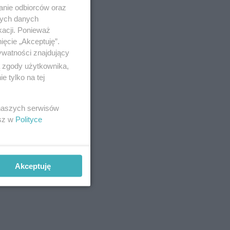
anie odbiorców oraz
nych danych
kacji. Ponieważ
ięcie „Akceptuję”.
ywatności znajdujący
ą zgody użytkownika,
 tylko na tej
 naszych serwisów
esz w
Polityce
Akceptuję