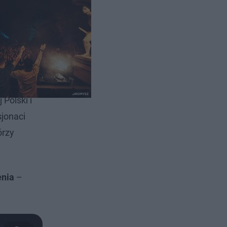
 The
 Polski i
sjonaci
órzy
enia
–