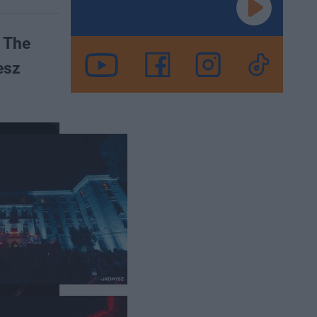
 The
esz