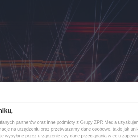
niku,
fanych partnerów oraz inne podmioty z Grupy ZPR Media uzyskujem
cje na urządzeniu oraz przetwarzamy dane osobowe, takie jak unika
je wysyłane przez urządzenie czy dane przeglądania w celu zapewn