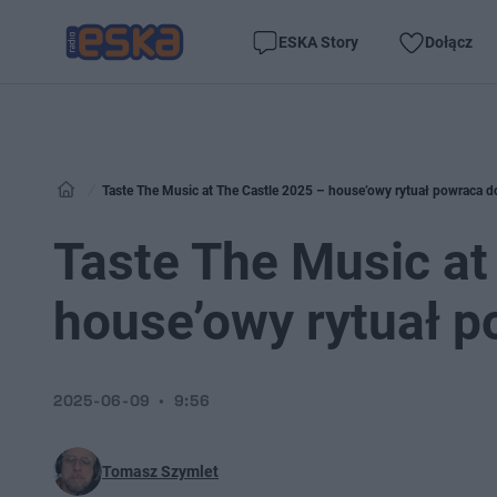
ESKA Story
Dołącz
Taste The Music at The Castle 2025 – house’owy rytuał powraca 
Taste The Music at
house’owy rytuał 
2025-06-09
9:56
Tomasz Szymlet