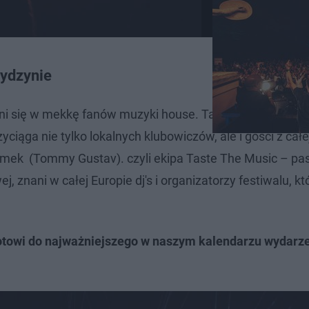
ydzynie
ni się w mekkę fanów muzyki house. Taste The Music at
yciąga nie tylko lokalnych klubowiczów, ale i gości z całej
 Tomek (Tommy Gustav). czyli ekipa Taste The Music – pa
, znani w całej Europie dj's i organizatorzy festiwalu, kt
gotowi do najważniejszego w naszym kalendarzu wydarz