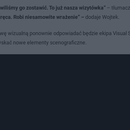
owiliśmy go zostawić. To już nasza wizytówka”
– tłumacz
kręca. Robi niesamowite wrażenie” –
dodaje Wojtek.
awę wizualną ponownie odpowiadać będzie ekipa Visual 
zyskać nowe elementy scenograficzne.