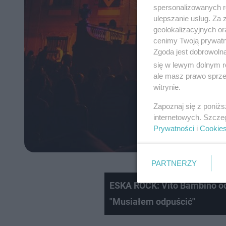
spersonalizowanych re
ulepszanie usług. Za
geolokalizacyjnych or
cenimy Twoją prywatno
Zgoda jest dobrowoln
się w lewym dolnym r
ale masz prawo sprzec
witrynie.
Zapoznaj się z poniż
internetowych. Szcze
Prywatności
i
Cookie
PARTNERZY
ESKA ROCK: Vito Bambino od
"Musiałem odpuścić"