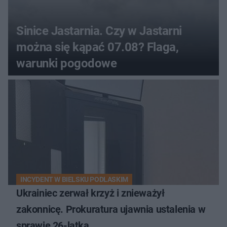
Sinice Jastarnia. Czy w Jastarni
można się kąpać 07.08? Flaga,
warunki pogodowe
INCYDENT W BIELSKU PODLASKIM
Ukrainiec zerwał krzyż i znieważył
zakonnicę. Prokuratura ujawnia ustalenia w
sprawie 26-latka