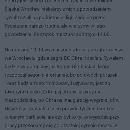
oparty jest w dużej mierze na byłych zawodnikach
Śląska Wrocław, niektórzy z nich z powodzeniem
rywalizowali na parkietach I ligi. Zadanie przed
Rycerzami bardzo trudne, ale wierzymy w jego
powodzenie. Początek meczu w sobotę o 14.00.
Na godzinę 19.00 wyznaczono z kolei początek meczu
we Wrocławiu, gdzie zagra BC Obra Kościan. Rywalem
będzie wspomniany już Roben Gimbasket, który
rozpoczął sezon niefortunnie, bo od dwóch porażek.
Teraz będzie zdeterminowany i uznawany jest za
faworyta meczu. Z drugiej strony liczymy na
niespodziankę, bo Obra na inaugurację wygrała już w
Nysie. Nie popisała się co prawda tydzień temu na
własnym parkiecie, ale czy był to tylko wypadek przy
pracy przekonamy się po ostatniej syrenie meczu w