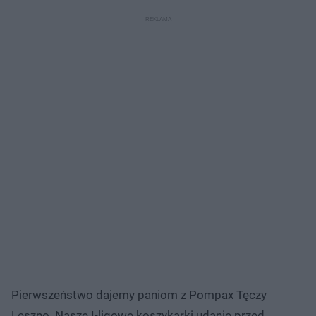
Pierwszeństwo dajemy paniom z Pompax Tęczy
Leszno. Nasze I-ligowe koszykarki udanie przed