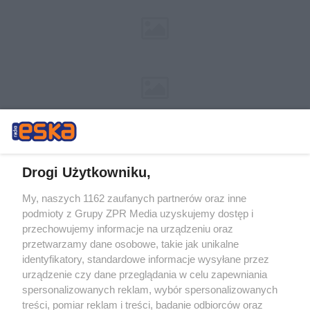
Drogi Użytkowniku,
My, naszych 1162 zaufanych partnerów oraz inne
Żaden utwór zamieszczony w serwisie nie może być powielany i
podmioty z Grupy ZPR Media uzyskujemy dostęp i
rozpowszechniany lub dalej rozpowszechniany w jakikolwiek sposób (w
tym także elektroniczny lub mechaniczny) na jakimkolwiek polu
przechowujemy informacje na urządzeniu oraz
eksploatacji w jakiejkolwiek formie, włącznie z umieszczaniem w
przetwarzamy dane osobowe, takie jak unikalne
Internecie bez pisemnej zgody właściciela praw. Jakiekolwiek użycie lub
identyfikatory, standardowe informacje wysyłane przez
wykorzystanie utworów w całości lub w części z naruszeniem prawa,
tzn. bez właściwej zgody, jest zabronione pod groźbą kary i może być
urządzenie czy dane przeglądania w celu zapewniania
ścigane prawnie.
spersonalizowanych reklam, wybór spersonalizowanych
treści, pomiar reklam i treści, badanie odbiorców oraz