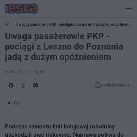
Uwaga pasażerowie PKP - pociągi z Leszna do Poznania jadą z dużym
opóźnieniem
Uwaga pasażerowie PKP -
pociągi z Leszna do Poznania
jadą z dużym opóźnieniem
2020-06-02
10:52
Dodaj do Google
TS
Podczas remontu linii kolejowej robotnicy
uszkodzili sieć trakcyjną. Naprawa potrwa do