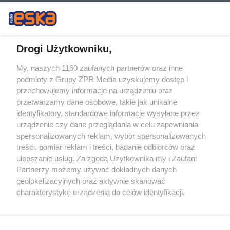
Drogi Użytkowniku,
My, naszych 1160 zaufanych partnerów oraz inne
Żaden utwór zamieszczony w serwisie nie może być powielany i
podmioty z Grupy ZPR Media uzyskujemy dostęp i
rozpowszechniany lub dalej rozpowszechniany w jakikolwiek sposób (w
tym także elektroniczny lub mechaniczny) na jakimkolwiek polu
przechowujemy informacje na urządzeniu oraz
eksploatacji w jakiejkolwiek formie, włącznie z umieszczaniem w
przetwarzamy dane osobowe, takie jak unikalne
Internecie bez pisemnej zgody właściciela praw. Jakiekolwiek użycie lub
identyfikatory, standardowe informacje wysyłane przez
wykorzystanie utworów w całości lub w części z naruszeniem prawa,
tzn. bez właściwej zgody, jest zabronione pod groźbą kary i może być
urządzenie czy dane przeglądania w celu zapewniania
ścigane prawnie.
spersonalizowanych reklam, wybór spersonalizowanych
treści, pomiar reklam i treści, badanie odbiorców oraz
ulepszanie usług. Za zgodą Użytkownika my i Zaufani
Partnerzy możemy używać dokładnych danych
geolokalizacyjnych oraz aktywnie skanować
charakterystykę urządzenia do celów identyfikacji.
Ponieważ cenimy Twoją prywatność, prosimy o zgodę na
O nas
korzystanie z tych technologii poprzez kliknięcie
Informacje prawne
„Akceptuję”. Zgoda jest dobrowolna i zawsze możesz ją