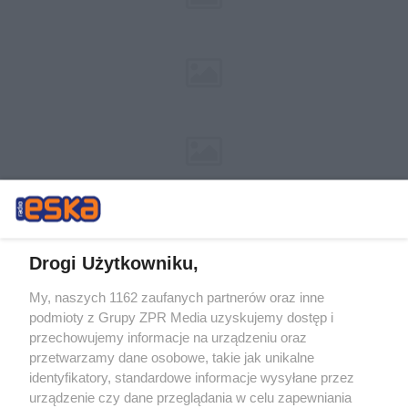
Drogi Użytkowniku,
My, naszych 1162 zaufanych partnerów oraz inne
Żaden utwór zamieszczony w serwisie nie może być powielany i
podmioty z Grupy ZPR Media uzyskujemy dostęp i
rozpowszechniany lub dalej rozpowszechniany w jakikolwiek sposób (w
przechowujemy informacje na urządzeniu oraz
tym także elektroniczny lub mechaniczny) na jakimkolwiek polu
eksploatacji w jakiejkolwiek formie, włącznie z umieszczaniem w
przetwarzamy dane osobowe, takie jak unikalne
Internecie bez pisemnej zgody właściciela praw. Jakiekolwiek użycie lub
identyfikatory, standardowe informacje wysyłane przez
wykorzystanie utworów w całości lub w części z naruszeniem prawa,
tzn. bez właściwej zgody, jest zabronione pod groźbą kary i może być
urządzenie czy dane przeglądania w celu zapewniania