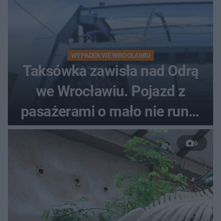
WYPADEK WE WROCŁAWIU
Taksówka zawisła nad Odrą
we Wrocławiu. Pojazd z
pasażerami o mało nie runął
do rzeki
6