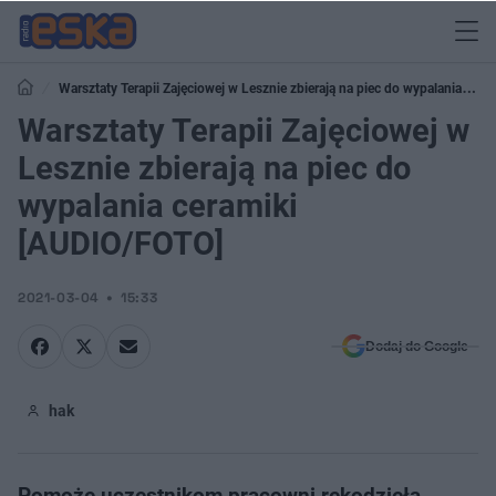
Warsztaty Terapii Zajęciowej w Lesznie zbierają na piec do wypalania
ceramiki [AUDIO/FOTO]
Warsztaty Terapii Zajęciowej w
Lesznie zbierają na piec do
wypalania ceramiki
[AUDIO/FOTO]
2021-03-04
15:33
Dodaj do Google
hak
Pomoże uczestnikom pracowni rękodzieła