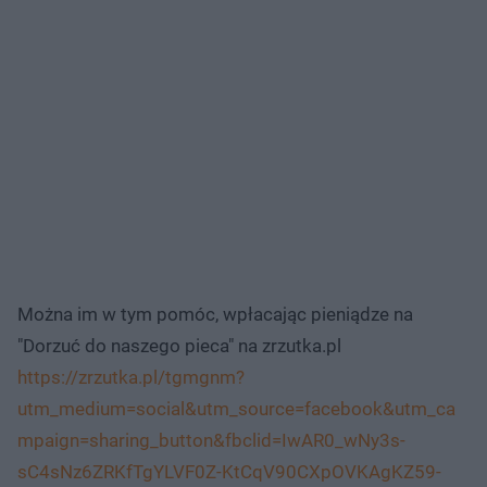
Można im w tym pomóc, wpłacając pieniądze na
"Dorzuć do naszego pieca" na zrzutka.pl
https://zrzutka.pl/tgmgnm?
utm_medium=social&utm_source=facebook&utm_ca
mpaign=sharing_button&fbclid=IwAR0_wNy3s-
sC4sNz6ZRKfTgYLVF0Z-KtCqV90CXpOVKAgKZ59-