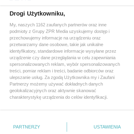
Drogi Użytkowniku,
My, naszych 1162 zaufanych partnerów oraz inne
Żaden utwór zamieszczony w serwisie nie może być powielany i
podmioty z Grupy ZPR Media uzyskujemy dostęp i
rozpowszechniany lub dalej rozpowszechniany w jakikolwiek sposób (w
przechowujemy informacje na urządzeniu oraz
tym także elektroniczny lub mechaniczny) na jakimkolwiek polu
eksploatacji w jakiejkolwiek formie, włącznie z umieszczaniem w
przetwarzamy dane osobowe, takie jak unikalne
Internecie bez pisemnej zgody właściciela praw. Jakiekolwiek użycie lub
identyfikatory, standardowe informacje wysyłane przez
wykorzystanie utworów w całości lub w części z naruszeniem prawa,
tzn. bez właściwej zgody, jest zabronione pod groźbą kary i może być
urządzenie czy dane przeglądania w celu zapewniania
ścigane prawnie.
spersonalizowanych reklam, wybór spersonalizowanych
treści, pomiar reklam i treści, badanie odbiorców oraz
ulepszanie usług. Za zgodą Użytkownika my i Zaufani
Partnerzy możemy używać dokładnych danych
geolokalizacyjnych oraz aktywnie skanować
charakterystykę urządzenia do celów identyfikacji.
Ponieważ cenimy Twoją prywatność, prosimy o zgodę na
O nas
korzystanie z tych technologii poprzez kliknięcie
Informacje prawne
„Akceptuję”. Zgoda jest dobrowolna i zawsze możesz ją
zmienić/wycofać klikając przycisk ustawień prywatności
PARTNERZY
USTAWIENIA
Nasze serwisy
znajdujący się w lewym dolnym rogu strony
. Niektóre