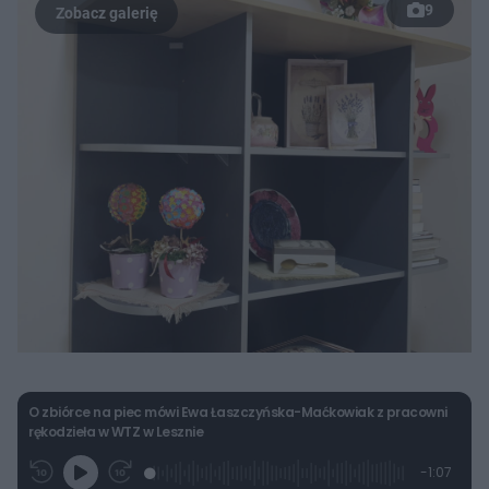
9
O zbiórce na piec mówi Ewa Łaszczyńska-Maćkowiak z pracowni
rękodzieła w WTZ w Lesznie
L
P
P
P
-
1:07
G
o
r
r
o