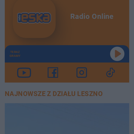
Radio Online
TERAZ
GRAMY
NAJNOWSZE Z DZIAŁU LESZNO