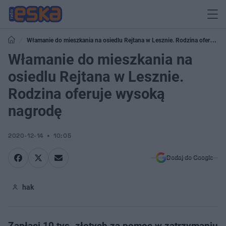
Włamanie do mieszkania na osiedlu Rejtana w Lesznie. Rodzina oferuje
wysoką nagrodę
Włamanie do mieszkania na
osiedlu Rejtana w Lesznie.
Rodzina oferuje wysoką
nagrodę
2020-12-14
10:05
Dodaj do Google
hak
Zapłaci 10 tys. złotych za pomoc w zatrzymaniu