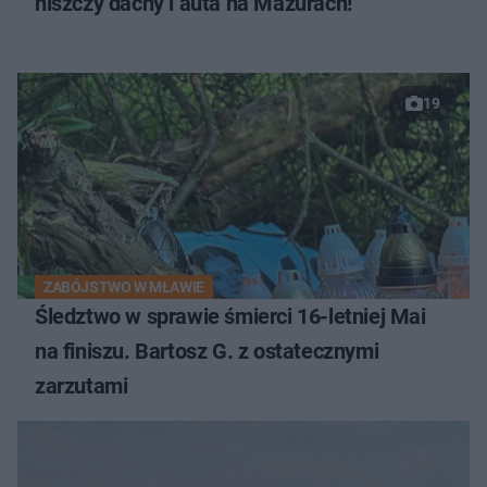
niszczy dachy i auta na Mazurach!
19
ZABÓJSTWO W MŁAWIE
Śledztwo w sprawie śmierci 16-letniej Mai
na finiszu. Bartosz G. z ostatecznymi
zarzutami