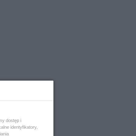
y dostęp i
lne identyfikatory,
iania