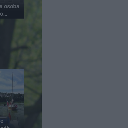
na osoba
do
ie