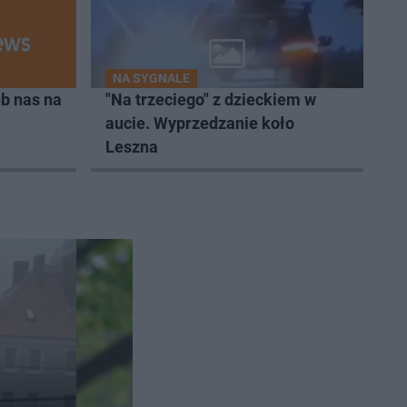
NA SYGNALE
b nas na
"Na trzeciego" z dzieckiem w
aucie. Wyprzedzanie koło
Leszna