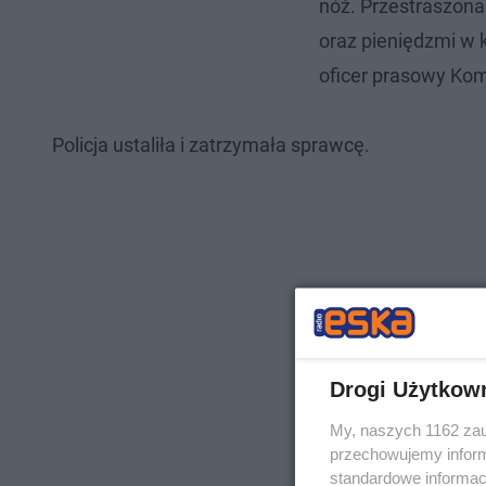
nóż. Przestraszona
oraz pieniędzmi w 
oficer prasowy Kom
Policja ustaliła i zatrzymała sprawcę.
Drogi Użytkow
My, naszych 1162 zau
przechowujemy informa
standardowe informac