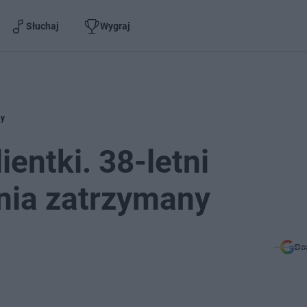
Słuchaj
Wygraj
ny
entki. 38-letni
nia zatrzymany
Do