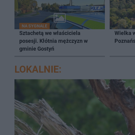
NA SYGNALE
Sztachetą we właściciela
Wielka 
posesji. Kłótnia mężczyzn w
Poznań
gminie Gostyń
LOKALNIE: