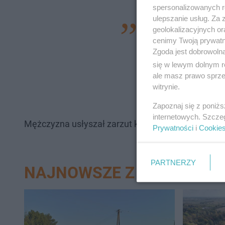
spersonalizowanych re
ulepszanie usług. Za
Za kradzież odpowie
geolokalizacyjnych or
cenimy Twoją prywatno
który jest doskona
Zgoda jest dobrowoln
poczynań niezgodn
się w lewym dolnym r
miejsca zamieszkan
ale masz prawo sprzec
witrynie.
oraz część dokumen
Zapoznaj się z poniż
internetowych. Szcze
Mężczyzna usłyszał zarzut kradzieży szczególnie z
Prywatności
i
Cookie
PARTNERZY
NAJNOWSZE Z DZIAŁU LE