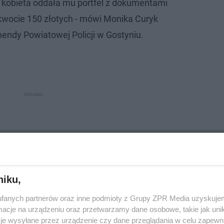
 kobieta oddała mu portfel z dokumentami
kwocie 150 złotych - mówi Monika Curyk
endy Powiatowej Policji w Gostyniu.
niku,
fanych partnerów oraz inne podmioty z Grupy ZPR Media uzyskujem
cje na urządzeniu oraz przetwarzamy dane osobowe, takie jak unika
je wysyłane przez urządzenie czy dane przeglądania w celu zapewn