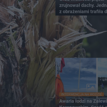
zrujnował dachy. Jed
z obrażeniami trafiła 
szpitala
INTERWENCJA NA WODZIE
Awaria łodzi na Zalew