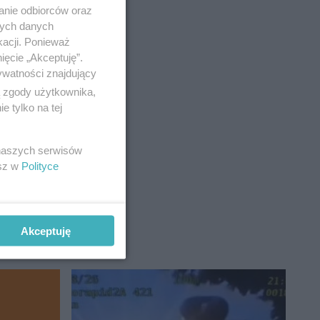
anie odbiorców oraz
nych danych
kacji. Ponieważ
ięcie „Akceptuję”.
ywatności znajdujący
ą zgody użytkownika,
 tylko na tej
 naszych serwisów
esz w
Polityce
Akceptuję