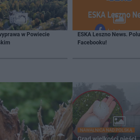
wyprawa w Powiecie
ESKA Leszno News. Polu
skim
Facebooku!
NAWAŁNICA NAD POLSKĄ
Grad wielkości pięści