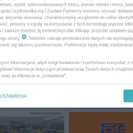
klam, wybór spersonalizowanych treści, pomiar reklam i treści, bad
 zgodą Użytkownika my i Zaufani Partnerzy możemy używać dokład
dzialny jest 38-letni mieszkaniec Gostynia,
az aktywnie skanować charakterystykę urządzenia do celów identyfi
ść, prosimy o zgodę na korzystanie z tych technologii poprzez klikn
le znany policjantom z wcześniejszych
a i zawsze możesz ją zmienić/wycofać klikając przycisk ustawień pr
ych z prawem. W trakcie przeszukania
ogu strony
. Niektóre rodzaje przetwarzania danych nie wymagaj
ia mężczyzny, znaleziono skradziony portfel
iwić się takiemu przetwarzaniu. Preferencje będą miały zastosowanie
tów - dodaje M. Curyk.
szymi informacjami, abyś mógł świadomie i komfortowo korzystać z
gółowe informacje dotyczące przetwarzania Twoich danych znajdzi
uchwałej, za co grozi mu 8 lat więzienia.
s
oraz po kliknięciu w „Ustawienia”.
USTAWIENIA
SZNO
MATERIAŁ SPONSOROWANY