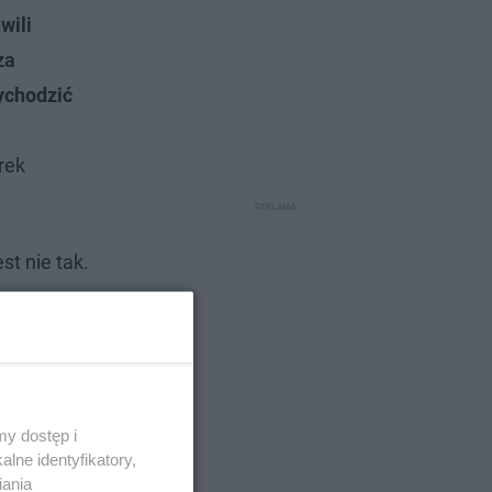
wili
za
ychodzić
rek
t nie tak.
y dostęp i
lne identyfikatory,
iania