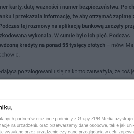
mer karty, datę ważności i numer bezpieczeństwa. Po ch
anku i przekazała informację, że aby otrzymać zapłatę 
. Podczas tej rozmowy na aplikację bankową zaczęły prz
szkodowana wykonała. W sumie było ich pięć. Podczas
ywdzoną kredyty na ponad 55 tysięcy złotych
– mówi Ma
schowie.
ająca po zalogowaniu się na konto zauważyła, że coś jes
.
niku,
fanych partnerów oraz inne podmioty z Grupy ZPR Media uzyskujem
cje na urządzeniu oraz przetwarzamy dane osobowe, takie jak unika
je wysyłane przez urządzenie czy dane przeglądania w celu zapewn