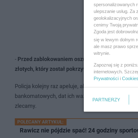
spersonalizowanych re
ulepszanie usług. Za
geolokalizacyjnych or
cenimy Twoją prywatno
Zgoda jest dobrowoln
się w lewym dolnym r
ale masz prawo sprzec
witrynie.
-
Przed zablokowaniem oszuści zdążyli jeszcze zło
Zapoznaj się z poniż
złotych, który został pokrzywdzonej przyznany
– 
internetowych. Szcze
Prywatności
i
Cookie
Policja kolejny raz apeluje, aby nie klikać w link
bankomatowych, dat ich ważności i kodów bezpiec
PARTNERZY
zlecamy.
POLECANY ARTYKUŁ:
Rawicz nie pójdzie spać! 24 godziny sport