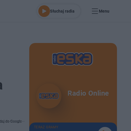
Słuchaj radia
Menu
a
Radio Online
daj do Google
TERAZ GRAMY