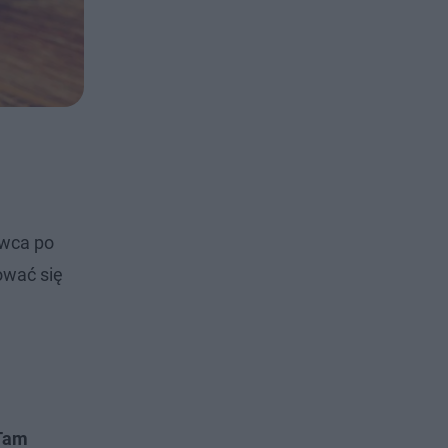
ywca po
ować się
 Tam