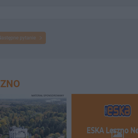
Następne pytanie
SZNO
MATERIAŁ SPONSOROWANY