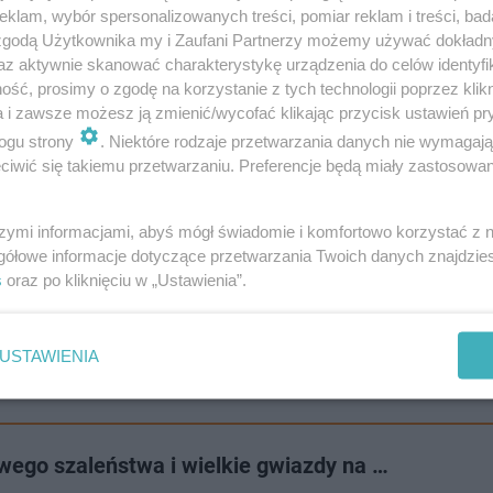
klam, wybór spersonalizowanych treści, pomiar reklam i treści, bad
 zgodą Użytkownika my i Zaufani Partnerzy możemy używać dokład
az aktywnie skanować charakterystykę urządzenia do celów identyfi
ść, prosimy o zgodę na korzystanie z tych technologii poprzez klikn
a i zawsze możesz ją zmienić/wycofać klikając przycisk ustawień pr
ogu strony
. Niektóre rodzaje przetwarzania danych nie wymagaj
iwić się takiemu przetwarzaniu. Preferencje będą miały zastosowanie
żyć w jej imieniu wniosek o limit debetowy na kolejne 
szymi informacjami, abyś mógł świadomie i komfortowo korzystać z
mówi M. Cieślakowski.
gółowe informacje dotyczące przetwarzania Twoich danych znajdzi
s
oraz po kliknięciu w „Ustawienia”.
i podsyłane przez nieznajome osoby, nie podawać im numer
zeństwa, a transakcje bankowe potwierdzać wtedy, gdy 
USTAWIENIA
owego szaleństwa i wielkie gwiazdy na …