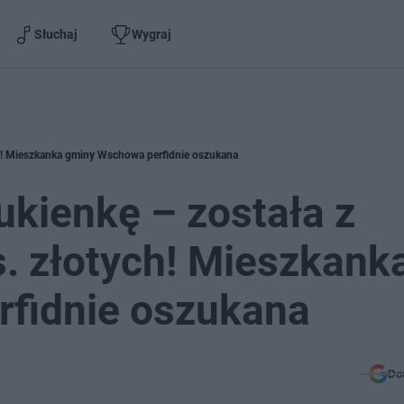
Słuchaj
Wygraj
ych! Mieszkanka gminy Wschowa perfidnie oszukana
ukienkę – została z
s. złotych! Mieszkank
fidnie oszukana
Do