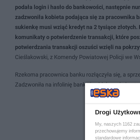
podała login i hasło do bankowości, następnie nu
zadzwoniła kobieta podająca się za pracownika b
sukienkę musi wziąć kredyt na 2 tysiące złotych
komunikaty o potwierdzenie transakcji, które po
potwierdzania transakcji oszuści wzięli na pokrz
Cieślakowski, z Komendy Powiatowej Policji we W
Rzekoma pracownica banku rozłączyła się, a sprzed
Zadzwoniła na infolinię banku i zablokowała konto
Drogi Użytkow
My, naszych 1162 zau
przechowujemy informa
standardowe informac