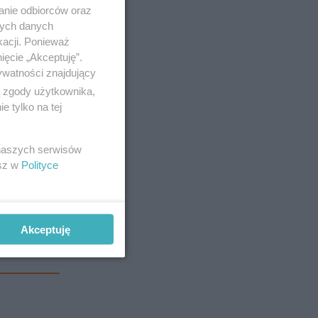
anie odbiorców oraz
nych danych
kacji. Ponieważ
ięcie „Akceptuję”.
ywatności znajdujący
ą zgody użytkownika,
 tylko na tej
20 tysięcy
 naszych serwisów
esz w
Polityce
ów kart
sami je
Akceptuję