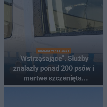
DRAMAT W KIELCACH
"Wstrząsające". Służby
znalazły ponad 200 psów i
martwe szczenięta.
Zatrzymano 35-latka