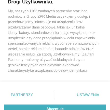
Drogi Użytkowniku,
My, naszych 1162 zaufanych partnerów oraz inne
Żaden utwór zamieszczony w serwisie nie może być powielany i
podmioty z Grupy ZPR Media uzyskujemy dostęp i
rozpowszechniany lub dalej rozpowszechniany w jakikolwiek sposób (w
tym także elektroniczny lub mechaniczny) na jakimkolwiek polu
przechowujemy informacje na urządzeniu oraz
eksploatacji w jakiejkolwiek formie, włącznie z umieszczaniem w
przetwarzamy dane osobowe, takie jak unikalne
Internecie bez pisemnej zgody właściciela praw. Jakiekolwiek użycie lub
identyfikatory, standardowe informacje wysyłane przez
wykorzystanie utworów w całości lub w części z naruszeniem prawa,
tzn. bez właściwej zgody, jest zabronione pod groźbą kary i może być
urządzenie czy dane przeglądania w celu zapewniania
ścigane prawnie.
spersonalizowanych reklam, wybór spersonalizowanych
treści, pomiar reklam i treści, badanie odbiorców oraz
ulepszanie usług. Za zgodą Użytkownika my i Zaufani
Partnerzy możemy używać dokładnych danych
geolokalizacyjnych oraz aktywnie skanować
charakterystykę urządzenia do celów identyfikacji.
Ponieważ cenimy Twoją prywatność, prosimy o zgodę na
O nas
korzystanie z tych technologii poprzez kliknięcie
Informacje prawne
„Akceptuję”. Zgoda jest dobrowolna i zawsze możesz ją
zmienić/wycofać klikając przycisk ustawień prywatności
PARTNERZY
USTAWIENIA
Nasze serwisy
znajdujący się w lewym dolnym rogu strony
. Niektóre
rodzaje przetwarzania danych nie wymagają zgody
© 2026 Grupa ZPR Media
Akceptuję
użytkownika, ale masz prawo sprzeciwić się takiemu