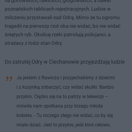
na górowskich, rawickich, głogowskich, a nawet
poznańskich tablicach rejestracyjnych. Ludzie w
milczeniu przystawali nad Odrą. Mimo że tu ogromu
tragedii na pierwszy rzut oka nie widać, bo nie widać
śniętych ryb. Okolicę rzeki patrolują policjanci, a
strażacy z łodzi stan Odry.
Do zatrutej Odry w Ciechanowie przyjeżdżają ludzie
Ja jestem z Rawicza i przyjechaliśmy z dziećmi
i z kuzynką zobaczyć, czy widać skutki. Bardzo
przykro. Ciężko się na to patrzy w telewizji –
mówiła nam spotkana przy brzegu młoda
kobieta. - Tu niczego złego nie widać, co by się
miało dziać. Jest to przykre, jeśli ktoś celowo,