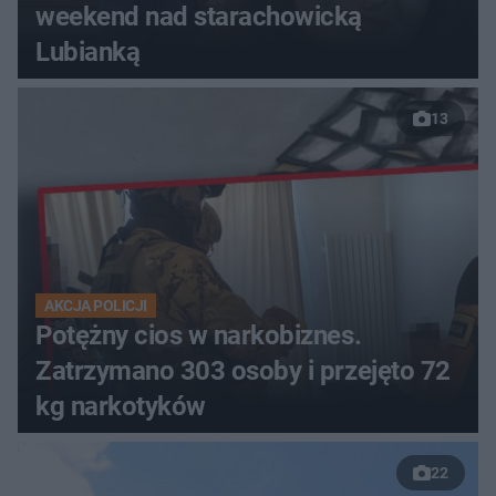
weekend nad starachowicką
Lubianką
13
AKCJA POLICJI
Potężny cios w narkobiznes.
Zatrzymano 303 osoby i przejęto 72
kg narkotyków
22